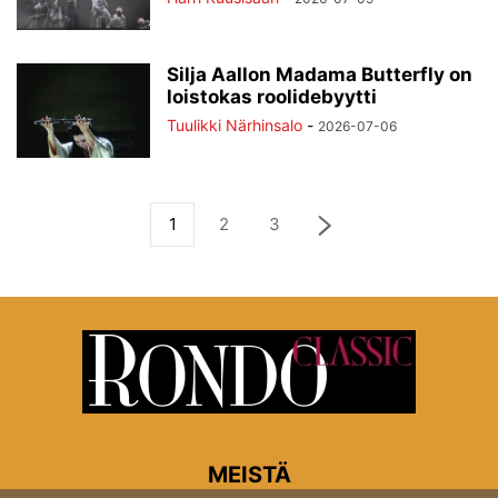
Silja Aallon Madama Butterfly on
loistokas roolidebyytti
Tuulikki Närhinsalo
-
2026-07-06
1
2
3
MEISTÄ