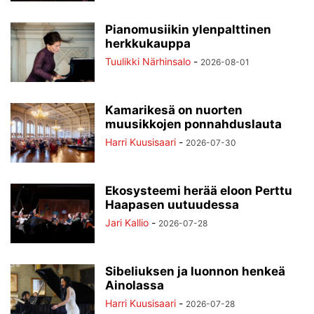
Pianomusiikin ylenpalttinen
herkkukauppa
Tuulikki Närhinsalo
-
2026-08-01
Kamarikesä on nuorten
muusikkojen ponnahduslauta
Harri Kuusisaari
-
2026-07-30
Ekosysteemi herää eloon Perttu
Haapasen uutuudessa
Jari Kallio
-
2026-07-28
Sibeliuksen ja luonnon henkeä
Ainolassa
Harri Kuusisaari
-
2026-07-28