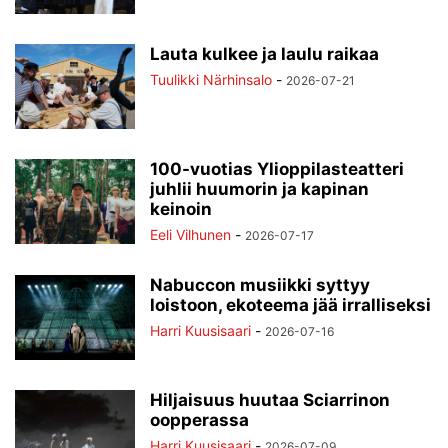
Lauta kulkee ja laulu raikaa
Tuulikki Närhinsalo
-
2026-07-21
100-vuotias Ylioppilasteatteri
juhlii huumorin ja kapinan
keinoin
Eeli Vilhunen
-
2026-07-17
Nabuccon musiikki syttyy
loistoon, ekoteema jää irralliseksi
Harri Kuusisaari
-
2026-07-16
Hiljaisuus huutaa Sciarrinon
oopperassa
Harri Kuusisaari
-
2026-07-09