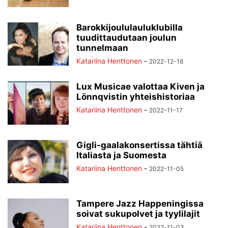
Barokkijoululauluklubilla
tuudittaudutaan joulun
tunnelmaan
Katariina Henttonen
-
2022-12-16
Lux Musicae valottaa Kiven ja
Lönnqvistin yhteishistoriaa
Katariina Henttonen
-
2022-11-17
Gigli-gaalakonsertissa tähtiä
Italiasta ja Suomesta
Katariina Henttonen
-
2022-11-05
Tampere Jazz Happeningissa
soivat sukupolvet ja tyylilajit
Katariina Henttonen
-
2022-11-03