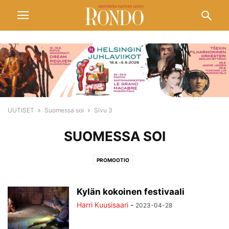
UUTISET
Suomessa soi
Sivu 3
SUOMESSA SOI
PROMOOTIO
Kylän kokoinen festivaali
Harri Kuusisaari
-
2023-04-28