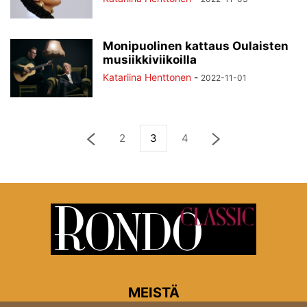
Monipuolinen kattaus Oulaisten
musiikkiviikoilla
Katariina Henttonen
-
2022-11-01
2
3
4
MEISTÄ