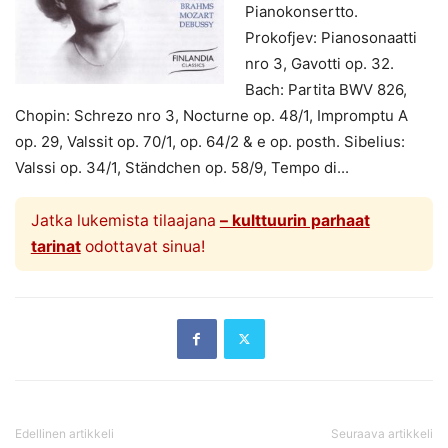
Pianokonsertto.
Prokofjev: Pianosonaatti
nro 3, Gavotti op. 32.
Bach: Partita BWV 826,
Chopin: Schrezo nro 3, Nocturne op. 48/1, Impromptu A
op. 29, Valssit op. 70/1, op. 64/2 & e op. posth. Sibelius:
Valssi op. 34/1, Ständchen op. 58/9, Tempo di...
Jatka lukemista tilaajana
– kulttuurin parhaat
tarinat
odottavat sinua!
Edellinen artikkeli
Seuraava artikkeli