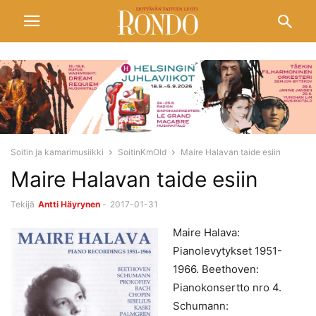
Soitin ja kamarimusiikki
SoitinKmOld
Maire Halavan taide esiin
Maire Halavan taide esiin
Tekijä
Antti Häyrynen
-
2017-01-31
Maire Halava:
Pianolevytykset 1951-
1966. Beethoven:
Pianokonsertto nro 4.
Schumann: