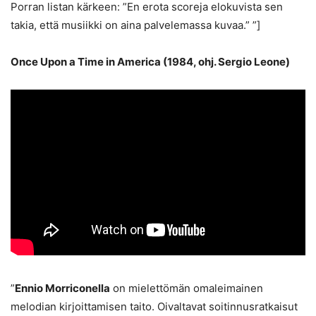
Porran listan kärkeen: ”En erota scoreja elokuvista sen
takia, että musiikki on aina palvelemassa kuvaa.” ”]
Once Upon a Time in America (1984, ohj. Sergio Leone)
”
Ennio Morriconella
on mielettömän omaleimainen
melodian kirjoittamisen taito. Oivaltavat soitinnusratkaisut