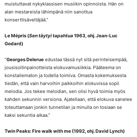
muistuttavat nykyklassisen musiikin opinnoista. Hän on
alan mestareista lähimpänä niin sanottua
konserttisäveltäjää.”
Le Mépris (
Sen täytyi tapahtua
1963, ohj. Jean-Luc
Godard)
”
Georges Delerue
edustaa tässä nyt sitä perinteisempää,
jousisoitinpainotteista elokuvamusiikkia. Pääteema on
konstailematon ja todella toimiva. Omasta kokemuksesta
tiedän, että vain harvoihin paikkoihin elokuvissa sopii
melodia. Jos tekee melodian, sen olisi hyvä toimia myös
kahden sekunnin versiona. Ajatellaan, että elokuva sanelee
toteuttamaan jonkin tunnetilan ja minulla on tosiaan se
kaksi sekuntia aikaa.”
Twin Peaks: Fire walk with me (1992, ohj. David Lynch)