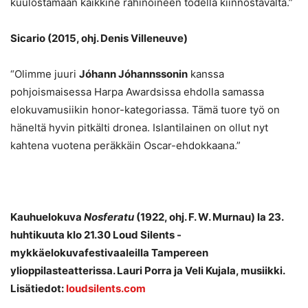
kuulostamaan kaikkine rahinoineen todella kiinnostavalta.”
Sicario (2015, ohj. Denis Villeneuve)
“Olimme juuri
Jóhann Jóhannssonin
kanssa
pohjoismaisessa Harpa Awardsissa ehdolla samassa
elokuvamusiikin honor-kategoriassa. Tämä tuore työ on
häneltä hyvin pitkälti dronea. Islantilainen on ollut nyt
kahtena vuotena peräkkäin Oscar-ehdokkaana.”
Kauhuelokuva
Nosferatu
(1922, ohj. F. W. Murnau) la 23.
huhtikuuta klo 21.30 Loud Silents -
mykkäelokuvafestivaaleilla Tampereen
ylioppilasteatterissa. Lauri Porra ja Veli Kujala, musiikki.
Lisätiedot:
loudsilents.com