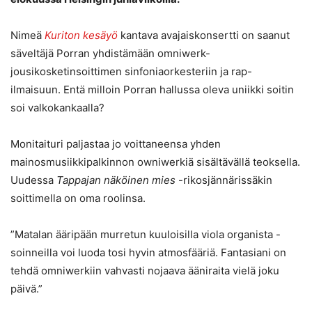
Nimeä
Kuriton kesäyö
kantava avajaiskonsertti on saanut
säveltäjä Porran yhdistämään omniwerk-
jousikosketinsoittimen sinfoniaorkesteriin ja rap-
ilmaisuun. Entä milloin Porran hallussa oleva uniikki soitin
soi valkokankaalla?
Monitaituri paljastaa jo voittaneensa yhden
mainosmusiikkipalkinnon owniwerkiä sisältävällä teoksella.
Uudessa
Tappajan näköinen mies
-rikosjännärissäkin
soittimella on oma roolinsa.
”Matalan ääripään murretun kuuloisilla viola organista -
soinneilla voi luoda tosi hyvin atmosfääriä. Fantasiani on
tehdä omniwerkiin vahvasti nojaava ääniraita vielä joku
päivä.”