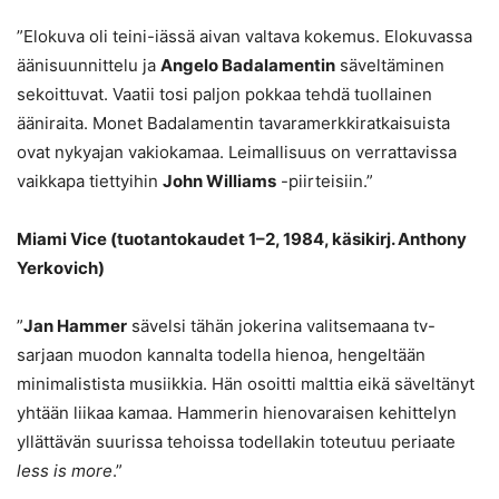
”Elokuva oli teini-iässä aivan valtava kokemus. Elokuvassa
äänisuunnittelu ja
Angelo Badalamentin
säveltäminen
sekoittuvat. Vaatii tosi paljon pokkaa tehdä tuollainen
ääniraita. Monet Badalamentin tavaramerkkiratkaisuista
ovat nykyajan vakiokamaa. Leimallisuus on verrattavissa
vaikkapa tiettyihin
John Williams
-piirteisiin.”
Miami Vice (tuotantokaudet 1–2, 1984, käsikirj. Anthony
Yerkovich)
”
Jan Hammer
sävelsi tähän jokerina valitsemaana tv-
sarjaan muodon kannalta todella hienoa, hengeltään
minimalistista musiikkia. Hän osoitti malttia eikä säveltänyt
yhtään liikaa kamaa. Hammerin hienovaraisen kehittelyn
yllättävän suurissa tehoissa todellakin toteutuu periaate
less is more
.”