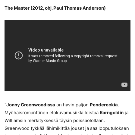
The Master (2012, ohj. Paul Thomas Anderson)
”
Jonny Greenwoodissa
on hyvin paljon
Pendereckiä
.
Myöhäisromanttinen elokuvamusiikki loistaa
Korngoldin
ja
Williamsin merkityksessä täysin poissaolollaan.
Greenwood tykkää lähimikittää jouset ja saa lopputuloksen