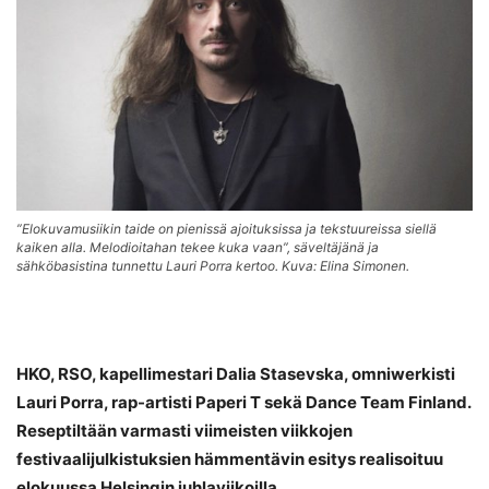
”Elokuvamusiikin taide on pienissä ajoituksissa ja tekstuureissa siellä
kaiken alla. Melodioitahan tekee kuka vaan”, säveltäjänä ja
sähköbasistina tunnettu Lauri Porra kertoo. Kuva: Elina Simonen.
HKO, RSO, kapellimestari Dalia Stasevska, omniwerkisti
Lauri Porra, rap-artisti Paperi T sekä Dance Team Finland.
Reseptiltään varmasti viimeisten viikkojen
festivaalijulkistuksien hämmentävin esitys realisoituu
elokuussa Helsingin juhlaviikoilla.