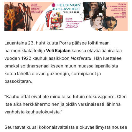
Lauantaina 23. huhtikuuta Porra pääsee loihtimaan
harmonikkataiteilija
Veli Kujalan
kanssa elävää ääniraitaa
vuoden 1922 kauhuklassikkoon
Nosferatu
. Hän luettelee
omaksi soitinarsenaalikseen muun muassa japanilaista
kotoa lähellä olevan guzhengin, sormipianot ja
bassokitaran.
”Kauhuleffat eivät ole minulle se tutuin elokuvagenre. Olen
itse aika herkkähermoinen ja pidän varsinaisesti lähinnä
vanhoista kauhuelokuvista.”
Seuraavat kuusi kokonaisvaltaista elokuvaelämystä nousee