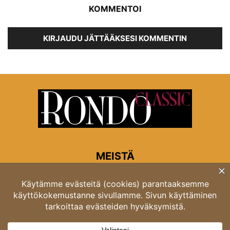
KOMMENTOI
KIRJAUDU JÄTTÄÄKSESI KOMMENTIN
MEISTÄ
Rondon toimitus
Opastinsilta 6A 00520 Helsinki
Asiakaspalvelu: puh. 03 4246 5318
asiakaspalvelu@rondo.fi