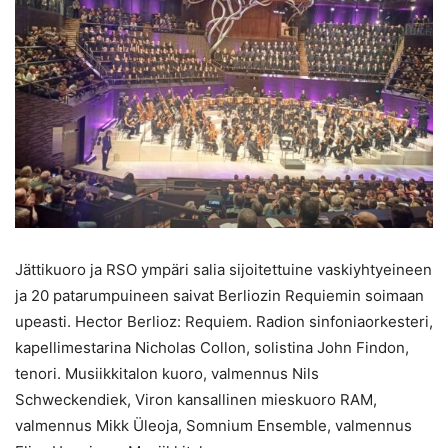
Jättikuoro ja RSO ympäri salia sijoitettuine vaskiyhtyeineen
ja 20 patarumpuineen saivat Berliozin Requiemin soimaan
upeasti. Hector Berlioz: Requiem. Radion sinfoniaorkesteri,
kapellimestarina Nicholas Collon, solistina John Findon,
tenori. Musiikkitalon kuoro, valmennus Nils
Schweckendiek, Viron kansallinen mieskuoro RAM,
valmennus Mikk Üleoja, Somnium Ensemble, valmennus