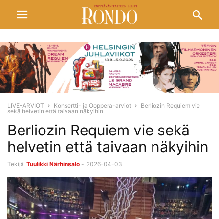
LIVE-ARVIOT
Konsertti- ja Ooppera-arviot
Berliozin Requiem vie
sekä helvetin että taivaan näkyihin
Berliozin Requiem vie sekä
helvetin että taivaan näkyihin
Tekijä
Tuulikki Närhinsalo
-
2026-04-03