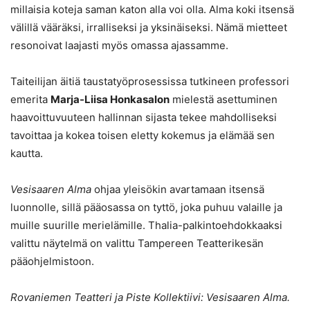
millaisia koteja saman katon alla voi olla. Alma koki itsensä
välillä vääräksi, irralliseksi ja yksinäiseksi. Nämä mietteet
resonoivat laajasti myös omassa ajassamme.
Taiteilijan äitiä taustatyöprosessissa tutkineen professori
emerita
Marja-Liisa Honkasalon
mielestä asettuminen
haavoittuvuuteen hallinnan sijasta tekee mahdolliseksi
tavoittaa ja kokea toisen eletty kokemus ja elämää sen
kautta.
Vesisaaren Alma
ohjaa yleisökin avartamaan itsensä
luonnolle, sillä pääosassa on tyttö, joka puhuu valaille ja
muille suurille merielämille. Thalia-palkintoehdokkaaksi
valittu näytelmä on valittu Tampereen Teatterikesän
pääohjelmistoon.
Rovaniemen Teatteri ja Piste Kollektiivi: Vesisaaren Alma.