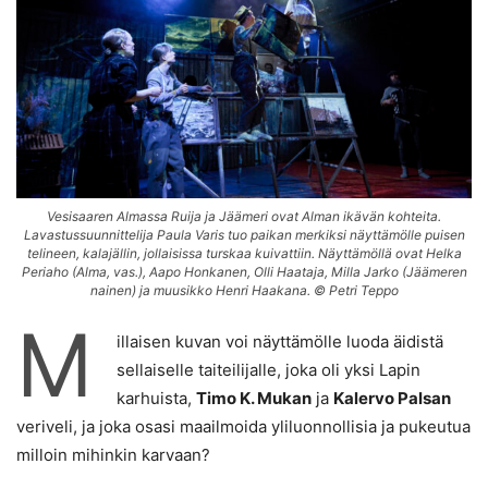
Vesisaaren Almassa Ruija ja Jäämeri ovat Alman ikävän kohteita.
Lavastussuunnittelija Paula Varis tuo paikan merkiksi näyttämölle puisen
telineen, kalajällin, jollaisissa turskaa kuivattiin. Näyttämöllä ovat Helka
Periaho (Alma, vas.), Aapo Honkanen, Olli Haataja, Milla Jarko (Jäämeren
nainen) ja muusikko Henri Haakana. © Petri Teppo
M
illaisen kuvan voi näyttämölle luoda äidistä
sellaiselle taiteilijalle, joka oli yksi Lapin
karhuista,
Timo K. Mukan
ja
Kalervo Palsan
veriveli, ja joka osasi maailmoida yliluonnollisia ja pukeutua
milloin mihinkin karvaan?