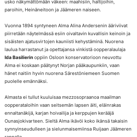
usko näkymättömään väkeen: maahisiin, haltijoihin,
paroihin, Heinäneitoon ja Jäämeren naiseen.
Vuonna 1894 syntyneen Alma Alina Andersenin ääriviivat
piirretään näytelmässä esiin oivaltavin kuvallisin keinoin ja
sisäisten ajatusvirtojen kauniisti kehystäminä. Nuorena
laulua harrastanut ja opettajansa vinkistä oopperalaulaja
Ida Basilierin
oppiin Osloon konservatorioon neuvottu
Alma ei koskaan päätynyt Norjan pääkaupunkiin, vaan
hänet naitiin hyvin nuorena Särestöniemeen Suomen
puolelle emännäksi.
Almasta ei tullut kuuluisaa mezzosopraanoa maailman
oopperataloihin vaan seitsemän lapsen äiti, eläinrakas
ennaltanäkijä, karjan hoivailija ja kerppujen kerääjä
Ounasjokivarteen. Sieltä Alma ikävöi koko ikänsä takaisin
synnyinseudulleen ja sielunmaisemiinsa Ruijaan Jäämeren
rannalle.