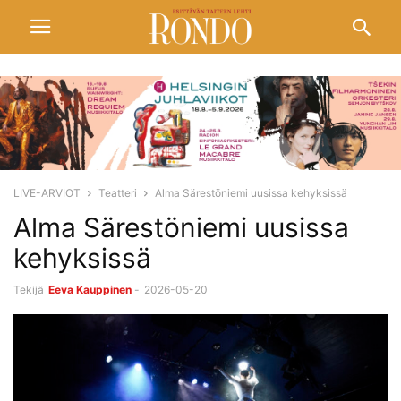
LIVE-ARVIOT
Teatteri
Alma Särestöniemi uusissa kehyksissä
Alma Särestöniemi uusissa
kehyksissä
Tekijä
Eeva Kauppinen
-
2026-05-20