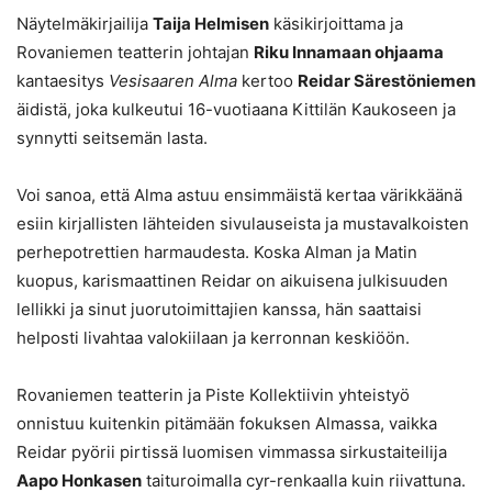
Näytelmäkirjailija
Taija Helmisen
käsikirjoittama ja
Rovaniemen teatterin johtajan
Riku Innamaan ohjaama
kantaesitys
Vesisaaren Alma
kertoo
Reidar Särestöniemen
äidistä, joka kulkeutui 16-vuotiaana Kittilän Kaukoseen ja
synnytti seitsemän lasta.
Voi sanoa, että Alma astuu ensimmäistä kertaa värikkäänä
esiin kirjallisten lähteiden sivulauseista ja mustavalkoisten
perhepotrettien harmaudesta. Koska Alman ja Matin
kuopus, karismaattinen Reidar on aikuisena julkisuuden
lellikki ja sinut juorutoimittajien kanssa, hän saattaisi
helposti livahtaa valokiilaan ja kerronnan keskiöön.
Rovaniemen teatterin ja Piste Kollektiivin yhteistyö
onnistuu kuitenkin pitämään fokuksen Almassa, vaikka
Reidar pyörii pirtissä luomisen vimmassa sirkustaiteilija
Aapo Honkasen
taituroimalla cyr-renkaalla kuin riivattuna.