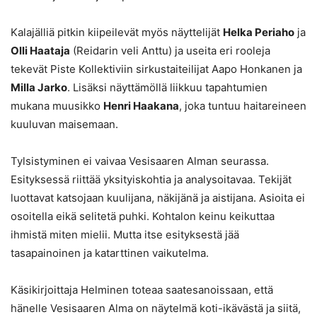
Kalajälliä pitkin kiipeilevät myös näyttelijät
Helka Periaho
ja
Olli Haataja
(Reidarin veli Anttu) ja useita eri rooleja
tekevät Piste Kollektiviin sirkustaiteilijat Aapo Honkanen ja
Milla Jarko
. Lisäksi näyttämöllä liikkuu tapahtumien
mukana muusikko
Henri Haakana
, joka tuntuu haitareineen
kuuluvan maisemaan.
Tylsistyminen ei vaivaa Vesisaaren Alman seurassa.
Esityksessä riittää yksityiskohtia ja analysoitavaa. Tekijät
luottavat katsojaan kuulijana, näkijänä ja aistijana. Asioita ei
osoitella eikä selitetä puhki. Kohtalon keinu keikuttaa
ihmistä miten mielii. Mutta itse esityksestä jää
tasapainoinen ja katarttinen vaikutelma.
Käsikirjoittaja Helminen toteaa saatesanoissaan, että
hänelle Vesisaaren Alma on näytelmä koti-ikävästä ja siitä,