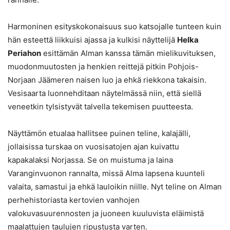
Harmoninen esityskokonaisuus suo katsojalle tunteen kuin
hän esteettä liikkuisi ajassa ja kulkisi näyttelijä
Helka
Periahon
esittämän Alman kanssa tämän mielikuvituksen,
muodonmuutosten ja henkien reittejä pitkin Pohjois-
Norjaan Jäämeren naisen luo ja ehkä riekkona takaisin.
Vesisaarta luonnehditaan näytelmässä niin, että siellä
veneetkin tylsistyvät talvella tekemisen puutteesta.
Näyttämön etualaa hallitsee puinen teline, kalajälli,
jollaisissa turskaa on vuosisatojen ajan kuivattu
kapakalaksi Norjassa. Se on muistuma ja laina
Varanginvuonon rannalta, missä Alma lapsena kuunteli
valaita, samastui ja ehkä lauloikin niille. Nyt teline on Alman
perhehistoriasta kertovien vanhojen
valokuvasuurennosten ja juoneen kuuluvista eläimistä
maalattujen taulujen ripustusta varten.