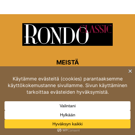
MEISTÄ
Rondon toimitus
Opastinsilta 6A 00520 Helsinki
Asiakaspalvelu: puh. 03 4246 5318
asiakaspalvelu@rondo.fi
Ota meihin yhteyttä:
toimitus@rondo.fi
© Classicus Oy 2026 ver 2.4