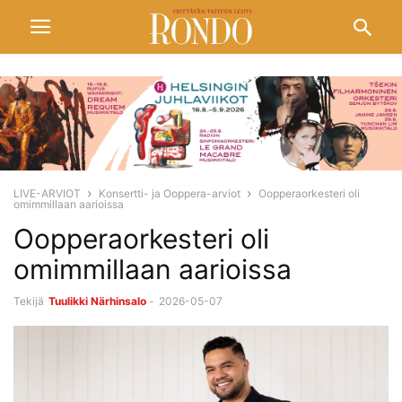
LIVE-ARVIOT
Konsertti- ja Ooppera-arviot
Oopperaorkesteri oli
omimmillaan aarioissa
Oopperaorkesteri oli
omimmillaan aarioissa
Tekijä
Tuulikki Närhinsalo
-
2026-05-07