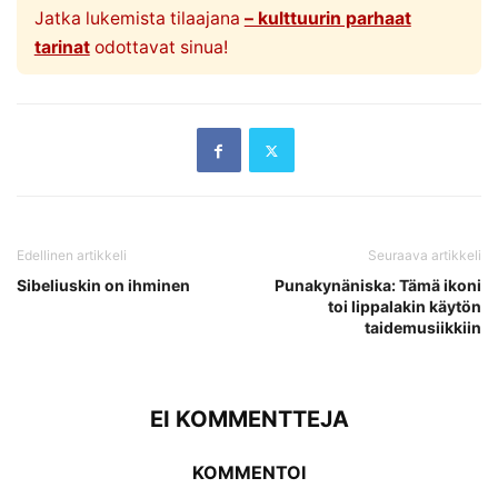
Jatka lukemista tilaajana
– kulttuurin parhaat
tarinat
odottavat sinua!
Edellinen artikkeli
Seuraava artikkeli
Sibeliuskin on ihminen
Punakynäniska: Tämä ikoni
toi lippalakin käytön
taidemusiikkiin
EI KOMMENTTEJA
KOMMENTOI