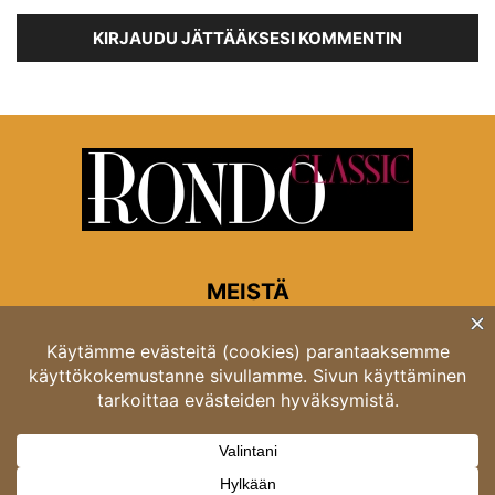
KIRJAUDU JÄTTÄÄKSESI KOMMENTIN
MEISTÄ
Rondon toimitus
Opastinsilta 6A 00520 Helsinki
Asiakaspalvelu: puh. 03 4246 5318
asiakaspalvelu@rondo.fi
Ota meihin yhteyttä:
toimitus@rondo.fi