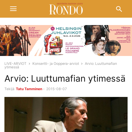
LIVE-ARVIOT
Konsertti- ja Ooppera-arviot
Arvio: Luuttumafian
ytimessä
Arvio: Luuttumafian ytimessä
Tekijä
Tatu Tamminen
-
2015-08-07