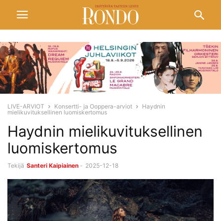
LIVE-ARVIOT
Konsertti- ja Ooppera-arviot
Haydnin
mielikuvituksellinen luomiskertomus
Haydnin mielikuvituksellinen
luomiskertomus
Tekijä
Santeri Kaipiainen
-
2025-12-18