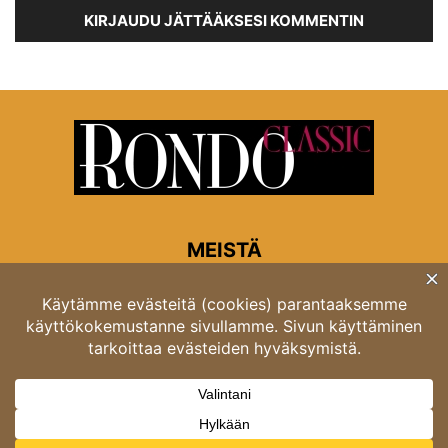
KIRJAUDU JÄTTÄÄKSESI KOMMENTIN
MEISTÄ
Rondon toimitus
Opastinsilta 6A 00520 Helsinki
Asiakaspalvelu: puh. 03 4246 5318
asiakaspalvelu@rondo.fi
Ota meihin yhteyttä:
toimitus@rondo.fi