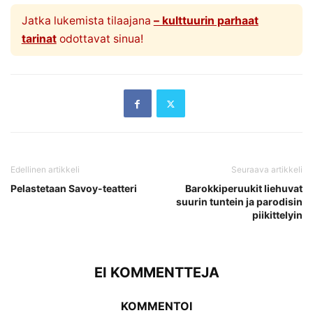
Jatka lukemista tilaajana
– kulttuurin parhaat
tarinat
odottavat sinua!
Edellinen artikkeli
Seuraava artikkeli
Pelastetaan Savoy-teatteri
Barokkiperuukit liehuvat
suurin tuntein ja parodisin
piikittelyin
EI KOMMENTTEJA
KOMMENTOI