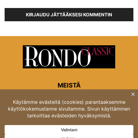
KIRJAUDU JÄTTÄÄKSESI KOMMENTIN
MEISTÄ
Rondon toimitus
Opastinsilta 6A 00520 Helsinki
Asiakaspalvelu: puh. 03 4246 5318
asiakaspalvelu@rondo.fi
Ota meihin yhteyttä:
toimitus@rondo.fi