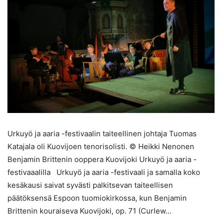
Urkuyö ja aaria -festivaalin taiteellinen johtaja Tuomas
Katajala oli Kuovijoen tenorisolisti. © Heikki Nenonen
Benjamin Brittenin ooppera Kuovijoki Urkuyö ja aaria -
festivaaalilla Urkuyö ja aaria -festivaali ja samalla koko
kesäkausi saivat syvästi palkitsevan taiteellisen
päätöksensä Espoon tuomiokirkossa, kun Benjamin
Brittenin kouraiseva Kuovijoki, op. 71 (Curlew...