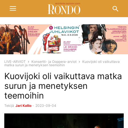
LIVE-ARVIOT
Konsertti- ja Ooppera-arviot
Kuovijoki oli vaikuttava
matka surun ja menetyksen teemoihin
Kuovijoki oli vaikuttava matka
surun ja menetyksen
teemoihin
Tekijä
Jari Kallio
-
2023-09-04