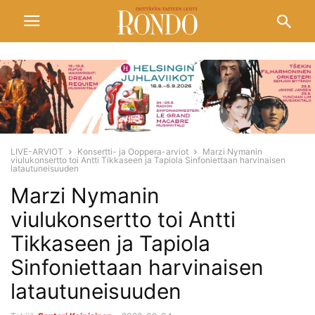
LIVE-ARVIOT
Konsertti- ja Ooppera-arviot
Marzi Nymanin
viulukonsertto toi Antti Tikkaseen ja Tapiola Sinfoniettaan harvinaisen
latautuneisuuden
Marzi Nymanin
viulukonsertto toi Antti
Tikkaseen ja Tapiola
Sinfoniettaan harvinaisen
latautuneisuuden