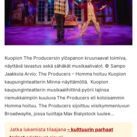
Kuopion The Producersin ylöspanon kruunaavat toimiva,
näyttävä lavastus sekä sähäkät musikaalivalot. © Sampo
Jaakkola Arvio: The Producers – Homma hoituu Kuopion
kaupunginteatterin Minna-näyttämöllä. Kuopion
kaupunginteatterin musikaalihittinä pyörii lajinsa
riemukkaimpiin kuuluva The Producers eli kotoisammin
Homma hoituu. The Producers sijoittuu viisikymmenluvun
Broadwaylle, jossa tuottaja Max Bialystock luulee...
Jatka lukemista tilaajana
– kulttuurin parhaat