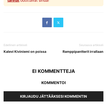
tarinat
odottavat sinua!
Edellinen artikkeli
Seuraava artikkeli
Kalevi Kiviniemi on poissa
Ramppipantterit irrallaan
EI KOMMENTTEJA
KOMMENTOI
KIRJAUDU JÄTTÄÄKSESI KOMMENTIN