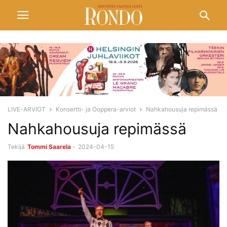
LIVE-ARVIOT
Konsertti- ja Ooppera-arviot
Nahkahousuja repimässä
Nahkahousuja repimässä
Tekijä
Tommi Saarela
-
2024-04-15