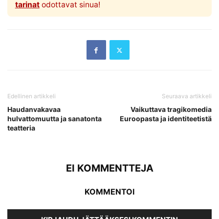
tarinat
odottavat sinua!
Edellinen artikkeli
Seuraava artikkeli
Haudanvakavaa
Vaikuttava tragikomedia
hulvattomuutta ja sanatonta
Euroopasta ja identiteetistä
teatteria
EI KOMMENTTEJA
KOMMENTOI