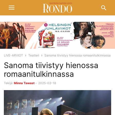
LIVE-ARVIOT
Teatteri
Sanoma tiivistyy hienossa romaanitulkinnassa
Sanoma tiivistyy hienossa
romaanitulkinnassa
Tekijä
Minna Tawast
-
2025-02-18