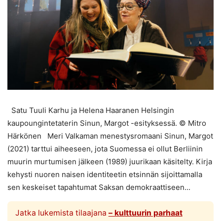
Satu Tuuli Karhu ja Helena Haaranen Helsingin
kaupoungintetaterin Sinun, Margot -esityksessä. © Mitro
Härkönen Meri Valkaman menestysromaani Sinun, Margot
(2021) tarttui aiheeseen, jota Suomessa ei ollut Berliinin
muurin murtumisen jälkeen (1989) juurikaan käsitelty. Kirja
kehysti nuoren naisen identiteetin etsinnän sijoittamalla
sen keskeiset tapahtumat Saksan demokraattiseen...
Jatka lukemista tilaajana
– kulttuurin parhaat