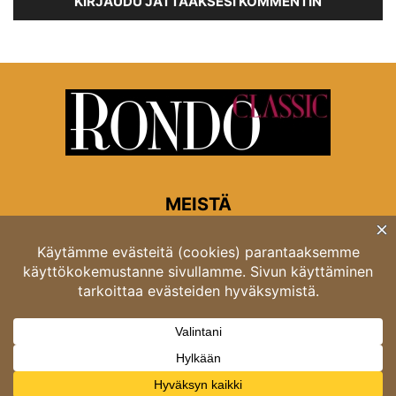
KIRJAUDU JÄTTÄÄKSESI KOMMENTIN
MEISTÄ
Rondon toimitus
Opastinsilta 6A 00520 Helsinki
Asiakaspalvelu: puh. 03 4246 5318
asiakaspalvelu@rondo.fi
Ota meihin yhteyttä:
toimitus@rondo.fi
© Classicus Oy 2026 ver 2.4