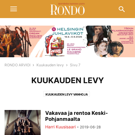
RONDO ARVIOI
Kuukauden levy
Sivu 7
KUUKAUDEN LEVY
KUUKAUDEN LEVY VANHOJA
Vakavaa ja rentoa Keski-
Pohjanmaalta
Harri Kuusisaari
-
2019-06-28