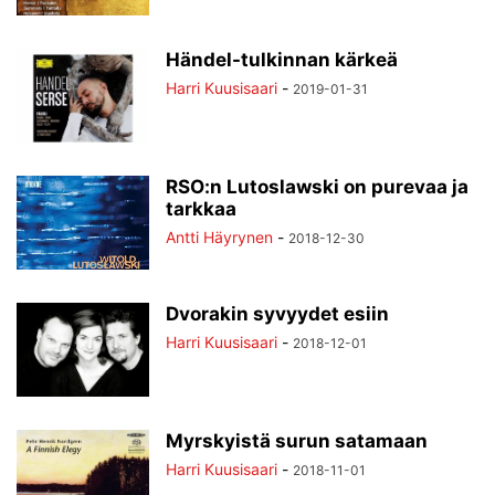
Händel-tulkinnan kärkeä
Harri Kuusisaari
-
2019-01-31
RSO:n Lutoslawski on purevaa ja
tarkkaa
Antti Häyrynen
-
2018-12-30
Dvorakin syvyydet esiin
Harri Kuusisaari
-
2018-12-01
Myrskyistä surun satamaan
Harri Kuusisaari
-
2018-11-01