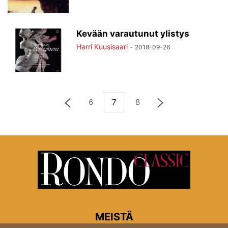
Kevään varautunut ylistys
Harri Kuusisaari
-
2018-09-26
6
7
8
MEISTÄ