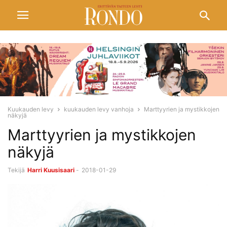
Kuukauden levy
kuukauden levy vanhoja
Marttyyrien ja mystikkojen
näkyjä
Marttyyrien ja mystikkojen
näkyjä
Tekijä
Harri Kuusisaari
-
2018-01-29