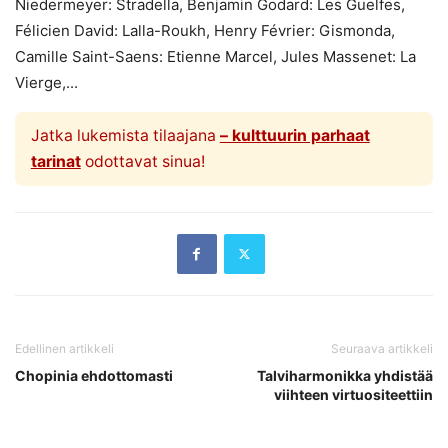
Niedermeyer: Stradella, Benjamin Godard: Les Guelfes,
Félicien David: Lalla-Roukh, Henry Février: Gismonda,
Camille Saint-Saens: Etienne Marcel, Jules Massenet: La
Vierge,...
Jatka lukemista tilaajana
– kulttuurin parhaat
tarinat
odottavat sinua!
Edellinen artikkeli
Seuraava artikkeli
Chopinia ehdottomasti
Talviharmonikka yhdistää
viihteen virtuositeettiin