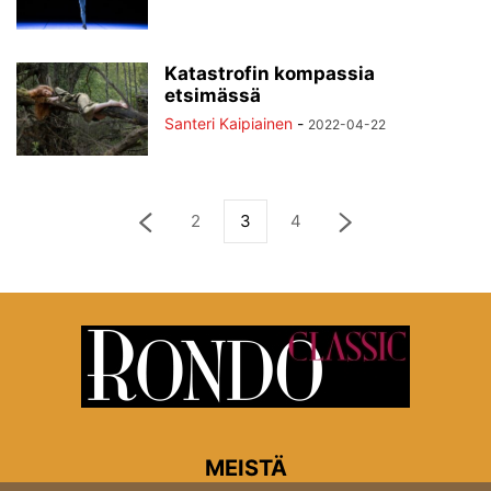
Katastrofin kompassia
etsimässä
Santeri Kaipiainen
-
2022-04-22
2
3
4
MEISTÄ