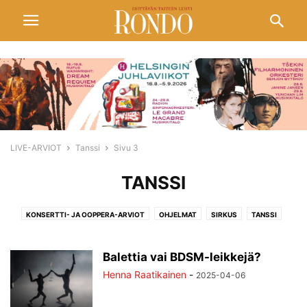
LIVE-ARVIOT
Tanssi
Sivu 3
TANSSI
KONSERTTI- JA OOPPERA-ARVIOT
OHJELMAT
SIRKUS
TANSSI
TEATTERI
ULKOMAILTA
Balettia vai BDSM-leikkejä?
Henna Raatikainen
-
2025-04-06