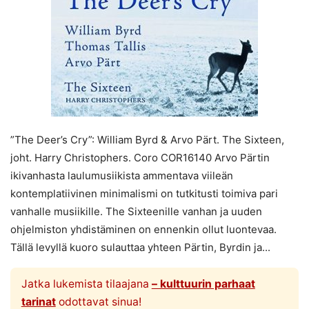
”The Deer’s Cry”: William Byrd & Arvo Pärt. The Sixteen,
joht. Harry Christophers. Coro COR16140 Arvo Pärtin
ikivanhasta laulumusiikista ammentava viileän
kontemplatiivinen minimalismi on tutkitusti toimiva pari
vanhalle musiikille. The Sixteenille vanhan ja uuden
ohjelmiston yhdistäminen on ennenkin ollut luontevaa.
Tällä levyllä kuoro sulauttaa yhteen Pärtin, Byrdin ja...
Jatka lukemista tilaajana
– kulttuurin parhaat
tarinat
odottavat sinua!