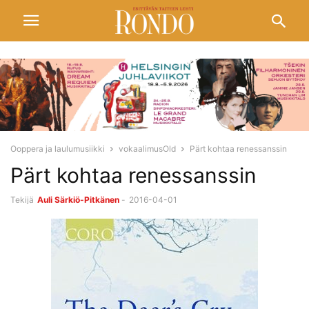
Ooppera ja laulumusiikki
vokaalimusOld
Pärt kohtaa renessanssin
Pärt kohtaa renessanssin
Tekijä
Auli Särkiö-Pitkänen
-
2016-04-01