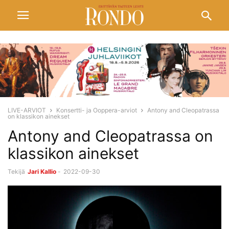
LIVE-ARVIOT
Konsertti- ja Ooppera-arviot
Antony and Cleopatrassa
on klassikon ainekset
Antony and Cleopatrassa on
klassikon ainekset
Tekijä
Jari Kallio
-
2022-09-30