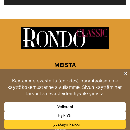
MEISTÄ
Rondon toimitus
Opastinsilta 6A 00520 Helsinki
Asiakaspalvelu: puh. 03 4246 5318
asiakaspalvelu@rondo.fi
Ota meihin yhteyttä:
toimitus@rondo.fi
© Classicus Oy 2026 ver 2.4