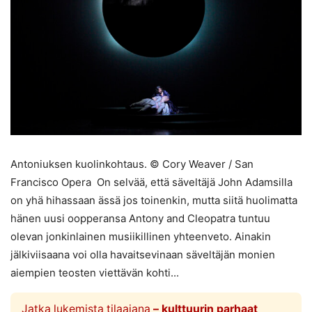
Antoniuksen kuolinkohtaus. © Cory Weaver / San
Francisco Opera On selvää, että säveltäjä John Adamsilla
on yhä hihassaan ässä jos toinenkin, mutta siitä huolimatta
hänen uusi oopperansa Antony and Cleopatra tuntuu
olevan jonkinlainen musiikillinen yhteenveto. Ainakin
jälkiviisaana voi olla havaitsevinaan säveltäjän monien
aiempien teosten viettävän kohti...
Jatka lukemista tilaajana
– kulttuurin parhaat