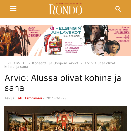
LIVE-ARVIOT
Konsertti- ja Ooppera-arviot
Arvio: Alussa olivat
kohina ja sana
Arvio: Alussa olivat kohina ja
sana
Tekijä
Tatu Tamminen
-
2015-04-23