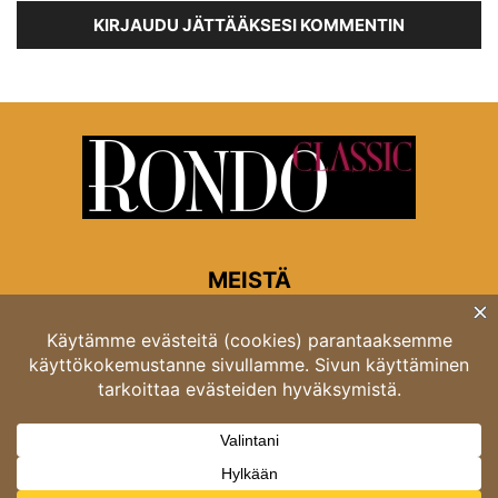
KIRJAUDU JÄTTÄÄKSESI KOMMENTIN
MEISTÄ
Rondon toimitus
Opastinsilta 6A 00520 Helsinki
Asiakaspalvelu: puh. 03 4246 5318
asiakaspalvelu@rondo.fi
Ota meihin yhteyttä:
toimitus@rondo.fi