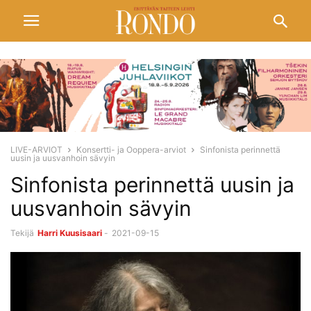
LIVE-ARVIOT
Konsertti- ja Ooppera-arviot
Sinfonista perinnettä
uusin ja uusvanhoin sävyin
Sinfonista perinnettä uusin ja
uusvanhoin sävyin
Tekijä
Harri Kuusisaari
-
2021-09-15