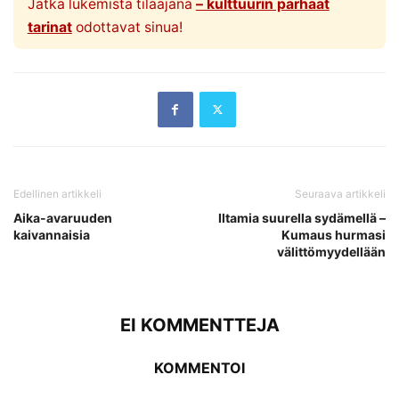
Jatka lukemista tilaajana
– kulttuurin parhaat
tarinat
odottavat sinua!
Edellinen artikkeli
Seuraava artikkeli
Aika-avaruuden
Iltamia suurella sydämellä –
kaivannaisia
Kumaus hurmasi
välittömyydellään
EI KOMMENTTEJA
KOMMENTOI