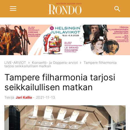
LIVE-ARVIOT
Konsertti- ja Ooppera-arviot
Tampere filharmonia
tarjosi seikkailullisen matkan
Tampere filharmonia tarjosi
seikkailullisen matkan
Tekijä
Jari Kallio
-
2021-11-13