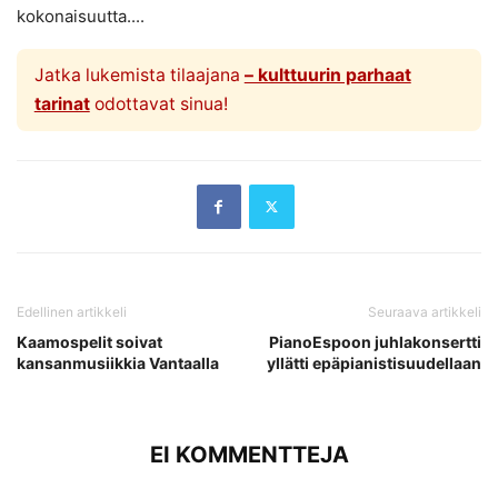
kokonaisuutta....
Jatka lukemista tilaajana
– kulttuurin parhaat
tarinat
odottavat sinua!
Edellinen artikkeli
Seuraava artikkeli
Kaamospelit soivat
PianoEspoon juhlakonsertti
kansanmusiikkia Vantaalla
yllätti epäpianistisuudellaan
EI KOMMENTTEJA