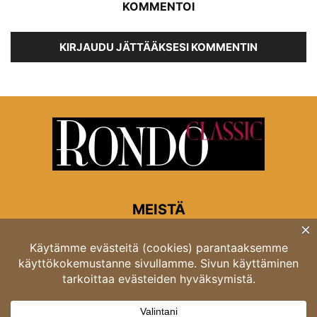
KOMMENTOI
KIRJAUDU JÄTTÄÄKSESI KOMMENTIN
MEISTÄ
Rondon toimitus
Opastinsilta 6A 00520 Helsinki
Asiakaspalvelu: puh. 03 4246 5318
asiakaspalvelu@rondo.fi
Ota meihin yhteyttä:
toimitus@rondo.fi