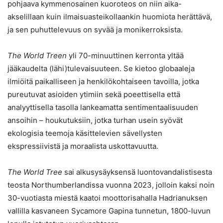
pohjaava kymmenosainen kuoroteos on niin aika-
akselillaan kuin ilmaisuasteikollaankin huomiota herättävä,
ja sen puhuttelevuus on syvää ja monikerroksista.
The World Treen
yli 70-minuuttinen kerronta yltää
jääkaudelta (lähi)tulevaisuuteen. Se kietoo globaaleja
ilmiöitä paikalliseen ja henkilökohtaiseen tavoilla, jotka
pureutuvat asioiden ytimiin sekä poeettisella että
analyyttisella tasolla lankeamatta sentimentaalisuuden
ansoihin – houkutuksiin, jotka turhan usein syövät
ekologisia teemoja käsittelevien sävellysten
ekspressiivistä ja moraalista uskottavuutta.
The World Tree
sai alkusysäyksensä luontovandalistisesta
teosta Northumberlandissa vuonna 2023, jolloin kaksi noin
30-vuotiasta miestä kaatoi moottorisahalla Hadrianuksen
vallilla kasvaneen Sycamore Gapina tunnetun, 1800-luvun