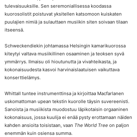
tulevaisuuksille. Sen seremoniallisessa koodassa
kuorosolistit poistuvat yksitellen katsomoon kuiskaten
puulajien nimiä ja sulauttaen musiikin siten soivaan tilaan
itseensä.
Schweckendiekin johtamassa Helsingin kamarikuorossa
kiteytyi valtava musiikillinen osaaminen ja teoksen syvä
ymmärrys. Ilmaisu oli hioutunutta ja vivahteikasta, ja
kokonaisuudesta kasvoi harvinaislaatuisen vaikuttava
konserttielämys.
Whittall tuntee instrumenttinsa ja kirjoittaa Macfarlanen
uskomattoman upean tekstin kuorolle täysin suvereenisti.
Sanoista ja musiikista muodostuu läpikotaisin orgaaninen
kokonaisuus, jossa kuulija ei enää pysty erottamaan näiden
kahden ansioita toisistaan, vaan
The World Tree
on paljon
enemmän kuin osiensa summa.