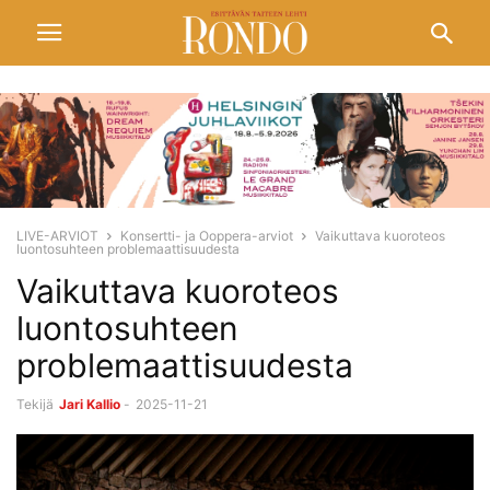
LIVE-ARVIOT
Konsertti- ja Ooppera-arviot
Vaikuttava kuoroteos
luontosuhteen problemaattisuudesta
Vaikuttava kuoroteos
luontosuhteen
problemaattisuudesta
Tekijä
Jari Kallio
-
2025-11-21