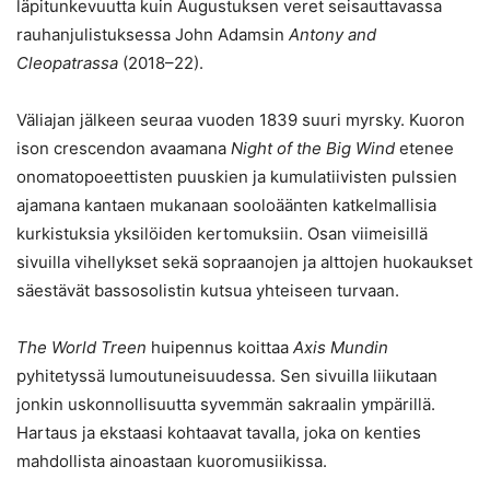
läpitunkevuutta kuin Augustuksen veret seisauttavassa
rauhanjulistuksessa John Adamsin
Antony and
Cleopatrassa
(2018–22).
Väliajan jälkeen seuraa vuoden 1839 suuri myrsky. Kuoron
ison crescendon avaamana
Night of the Big Wind
etenee
onomatopoeettisten puuskien ja kumulatiivisten pulssien
ajamana kantaen mukanaan sooloäänten katkelmallisia
kurkistuksia yksilöiden kertomuksiin. Osan viimeisillä
sivuilla vihellykset sekä sopraanojen ja alttojen huokaukset
säestävät bassosolistin kutsua yhteiseen turvaan.
The World Treen
huipennus koittaa
Axis Mundin
pyhitetyssä lumoutuneisuudessa. Sen sivuilla liikutaan
jonkin uskonnollisuutta syvemmän sakraalin ympärillä.
Hartaus ja ekstaasi kohtaavat tavalla, joka on kenties
mahdollista ainoastaan kuoromusiikissa.