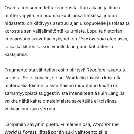
Osan taiten sommiteltu kauneus tarttuu aikaan ja tilaan
muttei viipyile. Se huumaa kuulijansa hetkissä, joiden
hidastettu ohikiitävyys asettuu ajan ulkopuolelle ja toisaalta
korostaa sen vääjäämätöntä kulumista. Lopulta historian
lineaarisuus saavuttaa nykyhetken
Heartwoodin
elegiassa,
jossa kaikkeus katsoo vihollistaan puun kohdatessa
kaatajansa.
Fragmenteista vähitellen esiin piirtyvä
Requiem
rakentuu
surusta. Se ei kuvaile, se on. Whittallin tavassa käsitellä
materiaalia toiston ja asteittaisen muuntelun kautta on
samantyyppistä suggestiivista intensiteettiä kuin Langilla,
vaikka näitä kahta omaleimaista säveltäjää ei toisiinsa
voikaan suoraan verrata.
Lämpimiin sävyihin puettu viimeinen osa,
Word for the
World is Forest
, jättää portin auki vaihtoehtoisille