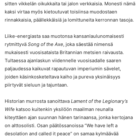
sitten vikkelän oikukkaita tai jalon verkkaisia. Monesti nämä
kaksi virtaa myös kietoutuvat toisiinsa muodostaen
rinnakkaisia, päällekkäisiä ja lomittuneita kerronnan tasoja.
Liike-energiasta saa muotonsa kansanlaulunomaisesti
rytmittyvä
Song of the Axe
, joka säestää nimensä
mukaisesti vuosisataista Britannian metsien raivausta.
Tultaessa ajanlaskun viidennelle vuosisadalle saaren
paljaudessa kaikuvat rapautuvan imperiumin sävelet,
joiden käsinkosketeltava kaiho ja pureva yksinäisyys
piirtyvät sieluun ja tajuntaan.
Historian murrosta sanoittava
Lament of the Legionary’s
Wife
katsoo kuitenkin yksilöön maailman reunalla
kiteyttäen ajan suunnan hänen tarinaansa, jonka kertojana
on alttosolisti. Osan päätössanoissa ”We have left a
desolation and called it peace” on samaa kylmäävää