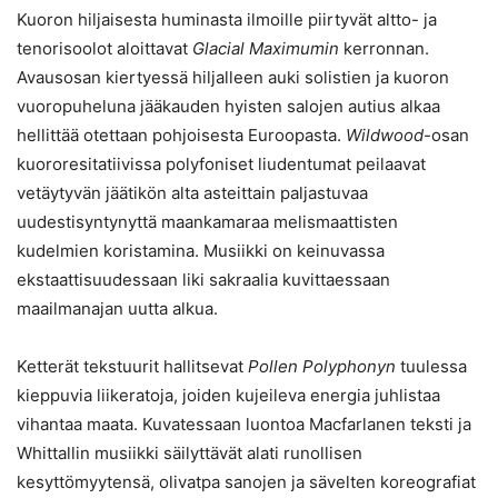
Kuoron hiljaisesta huminasta ilmoille piirtyvät altto- ja
tenorisoolot aloittavat
Glacial Maximumin
kerronnan.
Avausosan kiertyessä hiljalleen auki solistien ja kuoron
vuoropuheluna jääkauden hyisten salojen autius alkaa
hellittää otettaan pohjoisesta Euroopasta.
Wildwood
-osan
kuororesitatiivissa polyfoniset liudentumat peilaavat
vetäytyvän jäätikön alta asteittain paljastuvaa
uudestisyntynyttä maankamaraa melismaattisten
kudelmien koristamina. Musiikki on keinuvassa
ekstaattisuudessaan liki sakraalia kuvittaessaan
maailmanajan uutta alkua.
Ketterät tekstuurit hallitsevat
Pollen Polyphonyn
tuulessa
kieppuvia liikeratoja, joiden kujeileva energia juhlistaa
vihantaa maata. Kuvatessaan luontoa Macfarlanen teksti ja
Whittallin musiikki säilyttävät alati runollisen
kesyttömyytensä, olivatpa sanojen ja sävelten koreografiat