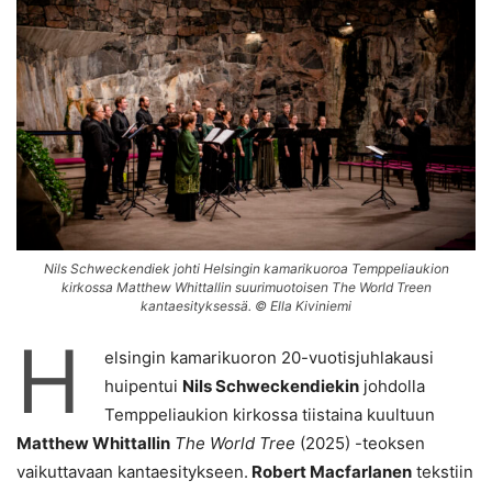
Nils Schweckendiek johti Helsingin kamarikuoroa Temppeliaukion
kirkossa Matthew Whittallin suurimuotoisen The World Treen
kantaesityksessä. © Ella Kiviniemi
H
elsingin kamarikuoron 20-vuotisjuhlakausi
huipentui
Nils Schweckendiekin
johdolla
Temppeliaukion kirkossa tiistaina kuultuun
Matthew Whittallin
The World Tree
(2025) -teoksen
vaikuttavaan kantaesitykseen.
Robert Macfarlanen
tekstiin