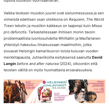
lopulla istutetun vuorivaahteran.
Vaikka teoksen muodon juuret ovat sielunmessussa ja sen
viimeistä edellisen osan otsikkona on
Requiem
,
The World
Treen
tekstin ja musiikin kaikkeus on laajempi kuin
Missa
pro defunctis
. Tarkastellessaan ihmisen monin tavoin
problemaattista luontosuhdetta Whittallin ja Macfarlanen
yhteistyö hakeutuu ilmaisussaan maailmoihin, jotka
sivuavat Helsingin kamarikuoron toista kuluvan vuoden
merkkitapausta, Juhlaviikoilla esityksensä saanutta
David
Langin
before and after naturea
(2024), olkoonkin että
teosten välillä on myös huomattavia eroavaisuuksia.