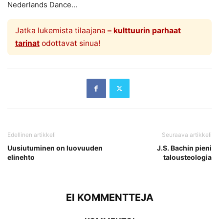
Nederlands Dance...
Jatka lukemista tilaajana
– kulttuurin parhaat
tarinat
odottavat sinua!
Edellinen artikkeli
Seuraava artikkeli
Uusiutuminen on luovuuden
J.S. Bachin pieni
elinehto
talousteologia
EI KOMMENTTEJA