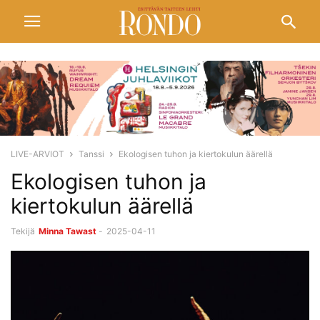
LIVE-ARVIOT
Tanssi
Ekologisen tuhon ja kiertokulun äärellä
Ekologisen tuhon ja
kiertokulun äärellä
Tekijä
Minna Tawast
-
2025-04-11