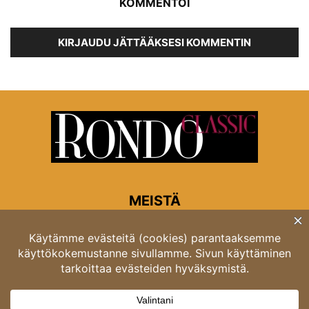
KOMMENTOI
KIRJAUDU JÄTTÄÄKSESI KOMMENTIN
MEISTÄ
Rondon toimitus
Opastinsilta 6A 00520 Helsinki
Asiakaspalvelu: puh. 03 4246 5318
asiakaspalvelu@rondo.fi
Ota meihin yhteyttä:
toimitus@rondo.fi