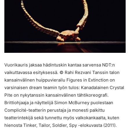
Vuorikauris jaksaa hädintuskin kantaa sarvensa NDT:n
vaikuttavassa esityksessä. © Rahi Rezvani Tanssin talon
kansainvälinen huippuvierailu Figures in Extinction on
varsinaisen dream teamin työn tulos: Kanadalainen Crystal
Pite on nykytanssin kansainvälinen tähtikoreografi.
Brittiohjaaja ja näyttelijä Simon McBurney puolestaan
Complicité-teatterin perustaja ja monesti palkittu
teatterintekijä sekä tunnettu myös valkokankaalta, kuten
hienosta Tinker, Tailor, Soldier, Spy -elokuvasta (2011).