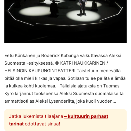
Eetu Känkänen ja Roderick Kabanga vaikuttavassa Aleksi
Suomesta -esityksessä. © KATRI NAUKKARINEN /
HELSINGIN KAUPUNGINTEATTERI Taisteluun menevällä
pitää olla mieli kirkas ja vapaa. Sotilaan tulee pelätä elämää
ja kulkea kohti kuolemaa. Tällaisia ajatuksia on Tuomas
Kyrö kirjannut teokseensa Aleksi Suomesta suomalaiselta
ammattisotilas Aleksi Lysanderilta, joka kuoli vuoden...
Jatka lukemista tilaajana
– kulttuurin parhaat
tarinat
odottavat sinua!