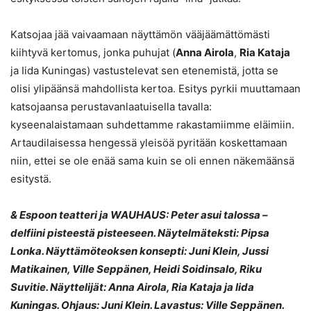
Katsojaa jää vaivaamaan näyttämön vääjäämättömästi
kiihtyvä kertomus, jonka puhujat (
Anna Airola
,
Ria Kataja
ja Iida Kuningas) vastustelevat sen etenemistä, jotta se
olisi ylipäänsä mahdollista kertoa. Esitys pyrkii muuttamaan
katsojaansa perustavanlaatuisella tavalla:
kyseenalaistamaan suhdettamme rakastamiimme eläimiin.
Artaudilaisessa hengessä yleisöä pyritään koskettamaan
niin, ettei se ole enää sama kuin se oli ennen näkemäänsä
esitystä.
& Espoon teatteri ja WAUHAUS: Peter asui talossa –
delfiini pisteestä pisteeseen. Näytelmäteksti: Pipsa
Lonka. Näyttämöteoksen konsepti: Juni Klein, Jussi
Matikainen, Ville Seppänen, Heidi Soidinsalo, Riku
Suvitie. Näyttelijät: Anna Airola, Ria Kataja ja Iida
Kuningas. Ohjaus: Juni Klein. Lavastus: Ville Seppänen.