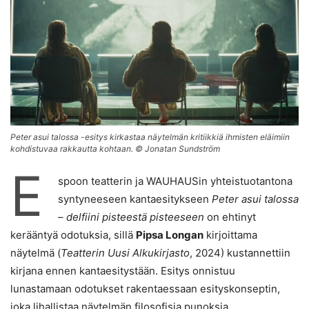
Peter asui talossa -esitys kirkastaa näytelmän kritiikkiä ihmisten eläimiin
kohdistuvaa rakkautta kohtaan. © Jonatan Sundström
E
spoon teatterin ja WAUHAUSin yhteistuotantona
syntyneeseen kantaesitykseen
Peter
asui talossa
– delfiini pisteestä pisteeseen
on ehtinyt
kerääntyä odotuksia, sillä
Pipsa Longan
kirjoittama
näytelmä (
Teatterin Uusi Alkukirjasto
, 2024) kustannettiin
kirjana ennen kantaesitystään. Esitys onnistuu
lunastamaan odotukset rakentaessaan esityskonseptin,
joka lihallistaa näytelmän filosofisia punoksia.