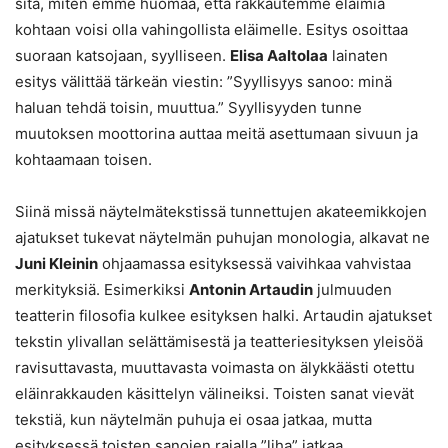
sitä, miten emme huomaa, että rakkautemme eläimiä
kohtaan voisi olla vahingollista eläimelle. Esitys osoittaa
suoraan katsojaan, syylliseen.
Elisa Aaltolaa
lainaten
esitys välittää tärkeän viestin: ”Syyllisyys sanoo: minä
haluan tehdä toisin, muuttua.” Syyllisyyden tunne
muutoksen moottorina auttaa meitä asettumaan sivuun ja
kohtaamaan toisen.
Siinä missä näytelmätekstissä tunnettujen akateemikkojen
ajatukset tukevat näytelmän puhujan monologia, alkavat ne
Juni Kleinin
ohjaamassa esityksessä vaivihkaa vahvistaa
merkityksiä. Esimerkiksi
Antonin Artaudin
julmuuden
teatterin filosofia kulkee esityksen halki. Artaudin ajatukset
tekstin ylivallan selättämisestä ja teatteriesityksen yleisöä
ravisuttavasta, muuttavasta voimasta on älykkäästi otettu
eläinrakkauden käsittelyn välineiksi. Toisten sanat vievät
tekstiä, kun näytelmän puhuja ei osaa jatkaa, mutta
esityksessä toisten sanojen rajalla ”liha” jatkaa.