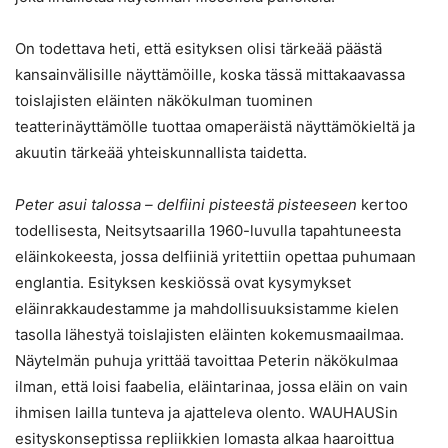
On todettava heti, että esityksen olisi tärkeää päästä
kansainvälisille näyttämöille, koska tässä mittakaavassa
toislajisten eläinten näkökulman tuominen
teatterinäyttämölle tuottaa omaperäistä näyttämökieltä ja
akuutin tärkeää yhteiskunnallista taidetta.
Peter asui talossa – delfiini pisteestä pisteeseen
kertoo
todellisesta, Neitsytsaarilla 1960-luvulla tapahtuneesta
eläinkokeesta, jossa delfiiniä yritettiin opettaa puhumaan
englantia. Esityksen keskiössä ovat kysymykset
eläinrakkaudestamme ja mahdollisuuksistamme kielen
tasolla lähestyä toislajisten eläinten kokemusmaailmaa.
Näytelmän puhuja yrittää tavoittaa Peterin näkökulmaa
ilman, että loisi faabelia, eläintarinaa, jossa eläin on vain
ihmisen lailla tunteva ja ajatteleva olento. WAUHAUSin
esityskonseptissa repliikkien lomasta alkaa haaroittua