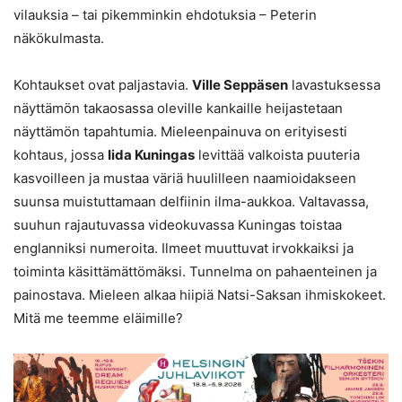
vilauksia – tai pikemminkin ehdotuksia – Peterin
näkökulmasta.
Kohtaukset ovat paljastavia.
Ville Seppäsen
lavastuksessa
näyttämön takaosassa oleville kankaille heijastetaan
näyttämön tapahtumia. Mieleenpainuva on erityisesti
kohtaus, jossa
Iida Kuningas
levittää valkoista puuteria
kasvoilleen ja mustaa väriä huulilleen naamioidakseen
suunsa muistuttamaan delfiinin ilma-aukkoa. Valtavassa,
suuhun rajautuvassa videokuvassa Kuningas toistaa
englanniksi numeroita. Ilmeet muuttuvat irvokkaiksi ja
toiminta käsittämättömäksi. Tunnelma on pahaenteinen ja
painostava. Mieleen alkaa hiipiä Natsi-Saksan ihmiskokeet.
Mitä me teemme eläimille?