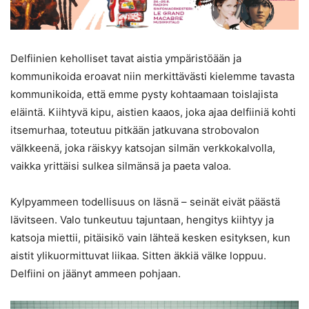
Delfiinien keholliset tavat aistia ympäristöään ja
kommunikoida eroavat niin merkittävästi kielemme tavasta
kommunikoida, että emme pysty kohtaamaan toislajista
eläintä. Kiihtyvä kipu, aistien kaaos, joka ajaa delfiiniä kohti
itsemurhaa, toteutuu pitkään jatkuvana strobovalon
välkkeenä, joka räiskyy katsojan silmän verkkokalvolla,
vaikka yrittäisi sulkea silmänsä ja paeta valoa.
Kylpyammeen todellisuus on läsnä – seinät eivät päästä
lävitseen. Valo tunkeutuu tajuntaan, hengitys kiihtyy ja
katsoja miettii, pitäisikö vain lähteä kesken esityksen, kun
aistit ylikuormittuvat liikaa. Sitten äkkiä välke loppuu.
Delfiini on jäänyt ammeen pohjaan.