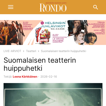
LIVE-ARVIOT
Teatteri
Suomalaisen teatterin huippuhetki
Suomalaisen teatterin
huippuhetki
Tekijä
Leena Kärkkäinen
-
2026-02-16