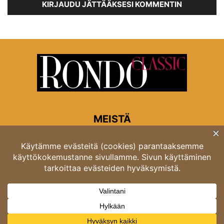
KIRJAUDU JÄTTÄÄKSESI KOMMENTIN
MEISTÄ
Rondon toimitus
Opastinsilta 6A 00520 Helsinki
Asiakaspalvelu: puh. 03 4246 5318
asiakaspalvelu@rondo.fi
Ota meihin yhteyttä:
toimitus@rondo.fi