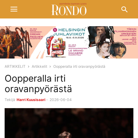
ARTIKKELIT
Artikkelit
Oopperalla irti oravanpyörästä
Oopperalla irti
oravanpyörästä
Tekijä
Harri Kuusisaari
-
2026-06-04