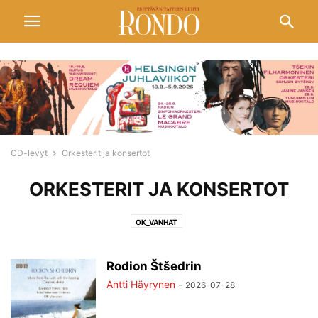
CD-levyt
Orkesterit ja konsertot
ORKESTERIT JA KONSERTOT
OK_VANHAT
Rodion Štšedrin
Antti Häyrynen
-
2026-07-28