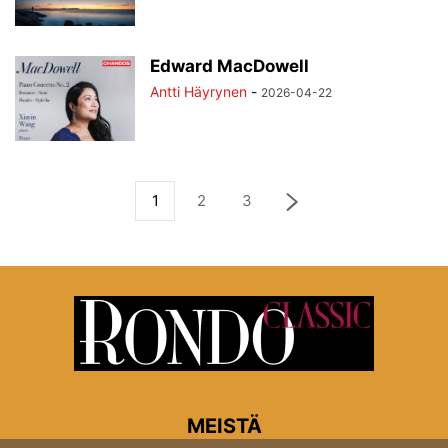
Edward MacDowell
Antti Häyrynen
-
2026-04-22
1
2
3
MEISTÄ