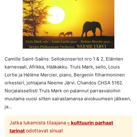
Camille Saint-Saëns: Sellokonsertot nro 1 & 2, Eläinten
karnevaali, Afrikka, Hääkakku. Truls Mørk, sello, Louis
Lortie ja Hélène Mercier, piano, Bergenin filharmoninen
orkesteri, johtajana Neeme Järvi. Chandos CHSA 5162.
Norjalaissellisti Truls Mørk on palannut parrasvaloihin
muutama vuosi sitten sairastamansa aivokuumeen jälkeen,
ja...
Jatka lukemista tilaajana
– kulttuurin parhaat
tarinat
odottavat sinua!