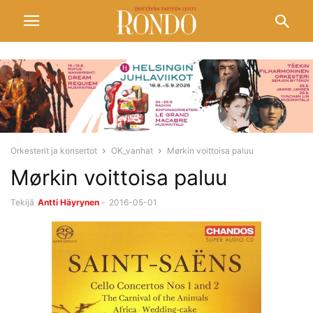
Orkesterit ja konsertot
OK_vanhat
Mørkin voittoisa paluu
Mørkin voittoisa paluu
Tekijä
Antti Häyrynen
-
2016-05-01