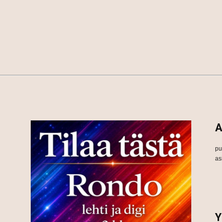
A
pu
as
Y