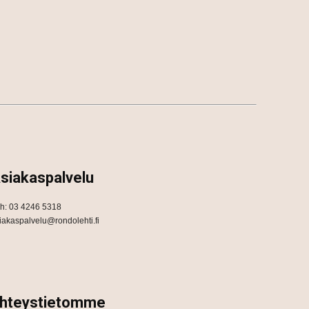
siakaspalvelu
h: 03 4246 5318
iakaspalvelu@rondolehti.fi
hteystietomme