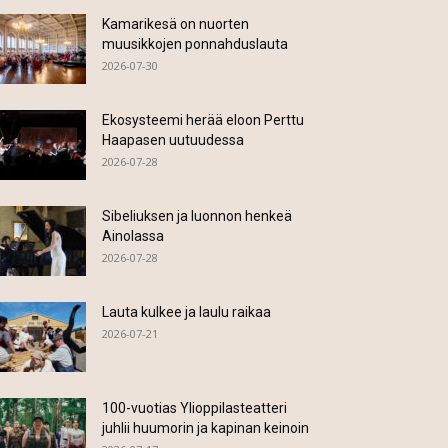
Kamarikesä on nuorten
muusikkojen ponnahduslauta
2026-07-30
Ekosysteemi herää eloon Perttu
Haapasen uutuudessa
2026-07-28
Sibeliuksen ja luonnon henkeä
Ainolassa
2026-07-28
Lauta kulkee ja laulu raikaa
2026-07-21
100-vuotias Ylioppilasteatteri
juhlii huumorin ja kapinan keinoin