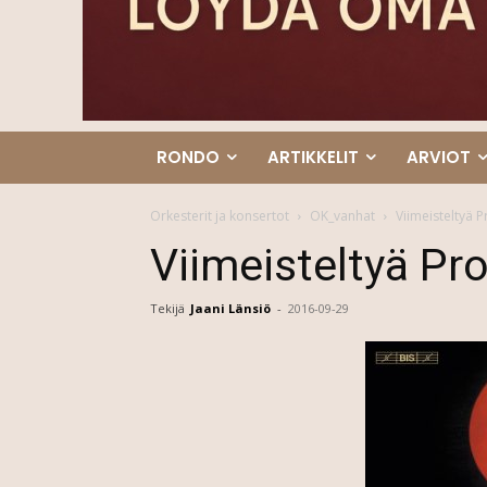
RONDO
ARTIKKELIT
ARVIOT
Orkesterit ja konsertot
OK_vanhat
Viimeisteltyä P
Viimeisteltyä Pr
Tekijä
Jaani Länsiö
-
2016-09-29