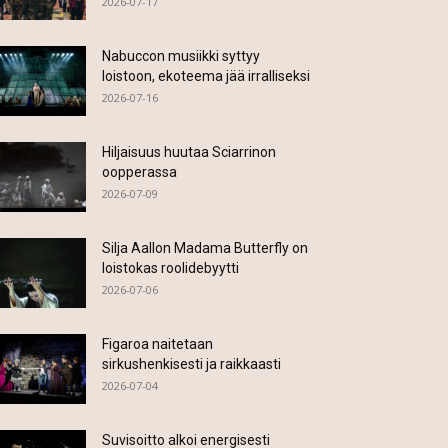
2026-07-17
Nabuccon musiikki syttyy
loistoon, ekoteema jää irralliseksi
2026-07-16
Hiljaisuus huutaa Sciarrinon
oopperassa
2026-07-09
Silja Aallon Madama Butterfly on
loistokas roolidebyytti
2026-07-06
Figaroa naitetaan
sirkushenkisesti ja raikkaasti
2026-07-04
Suvisoitto alkoi energisesti