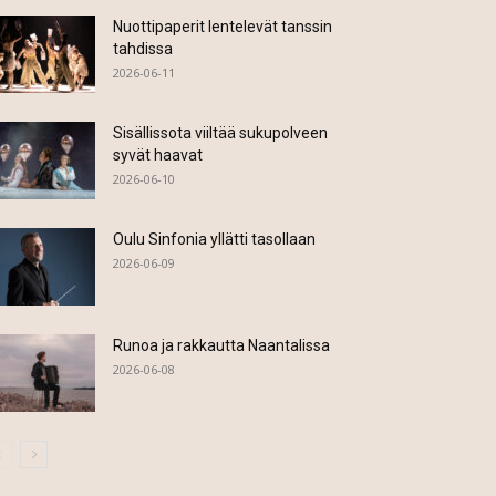
Nuottipaperit lentelevät tanssin
tahdissa
2026-06-11
Sisällissota viiltää sukupolveen
syvät haavat
2026-06-10
Oulu Sinfonia yllätti tasollaan
2026-06-09
Runoa ja rakkautta Naantalissa
2026-06-08