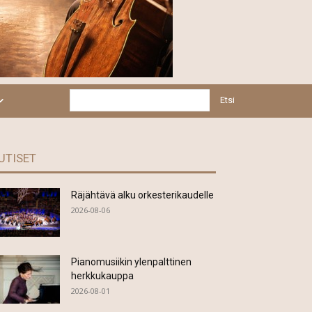
Etsi
UTISET
Räjähtävä alku orkesterikaudelle
2026-08-06
Pianomusiikin ylenpalttinen
herkkukauppa
2026-08-01