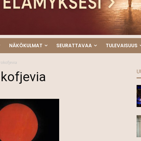
NÄKÖKULMAT
SEURATTAVAA
TULEVAISUUS
rokofjevia
U
okofjevia