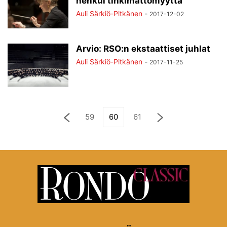
hehkui tinkimättömyyttä
Auli Särkiö-Pitkänen
-
2017-12-02
Arvio: RSO:n ekstaattiset juhlat
Auli Särkiö-Pitkänen
-
2017-11-25
59
60
61