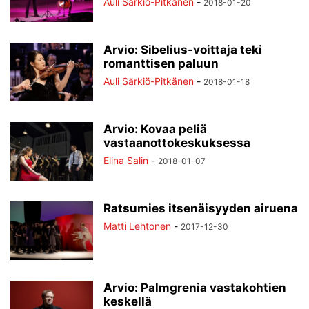
Auli Särkiö-Pitkänen
-
2018-01-20
Arvio: Sibelius-voittaja teki
romanttisen paluun
Auli Särkiö-Pitkänen
-
2018-01-18
Arvio: Kovaa peliä
vastaanottokeskuksessa
Elina Salin
-
2018-01-07
Ratsumies itsenäisyyden airuena
Matti Lehtonen
-
2017-12-30
Arvio: Palmgrenia vastakohtien
keskellä