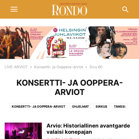
LIVE-ARVIOT
Konsertti- ja Ooppera-arviot
Sivu 60
KONSERTTI- JA OOPPERA-
ARVIOT
KONSERTTI- JA OOPPERA-ARVIOT
OHJELMAT
SIRKUS
TANSSI
TEATTERI
ULKOMAILTA
Arvio: Historiallinen avantgarde
valaisi konepajan