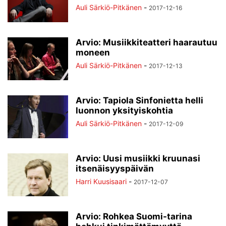
Auli Särkiö-Pitkänen
-
2017-12-16
Arvio: Musiikkiteatteri haarautuu
moneen
Auli Särkiö-Pitkänen
-
2017-12-13
Arvio: Tapiola Sinfonietta helli
luonnon yksityiskohtia
Auli Särkiö-Pitkänen
-
2017-12-09
Arvio: Uusi musiikki kruunasi
itsenäisyyspäivän
Harri Kuusisaari
-
2017-12-07
Arvio: Rohkea Suomi-tarina