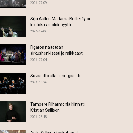
2026-07-09
Silja Aallon Madama Butterfly on
loistokas roolidebyytti
2026-07-06
Figaroa naitetaan
sirkushenkisesti ja raikkaasti
2026-07-04
Suvisoitto alkoi energisesti
2026-06-26
Tampere Filharmonia kiinnitti
Kristian Sallisen
2026-06-18
Aulis Sallisen koskettavat