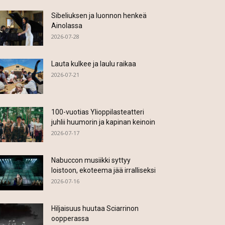
Sibeliuksen ja luonnon henkeä
Ainolassa
2026-07-28
Lauta kulkee ja laulu raikaa
2026-07-21
100-vuotias Ylioppilasteatteri
juhlii huumorin ja kapinan keinoin
2026-07-17
Nabuccon musiikki syttyy
loistoon, ekoteema jää irralliseksi
2026-07-16
Hiljaisuus huutaa Sciarrinon
oopperassa