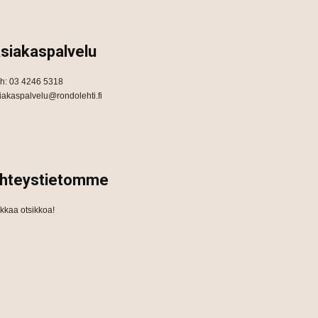
siakaspalvelu
h: 03 4246 5318
iakaspalvelu@rondolehti.fi
hteystietomme
ikkaa otsikkoa!