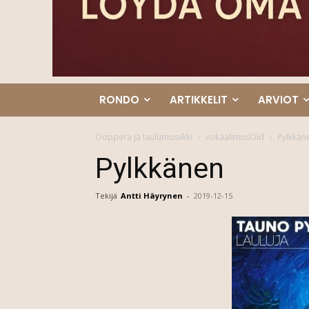
RONDO
ARTIKKELIT
ARVIOT
Ooppera ja laulumusiikki
vokaalimusOld
Pylkkän
Pylkkänen
Tekijä
Antti Häyrynen
-
2019-12-15