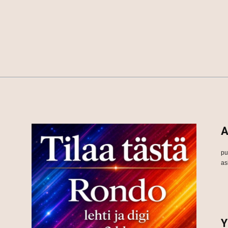
A
pu
as
Y