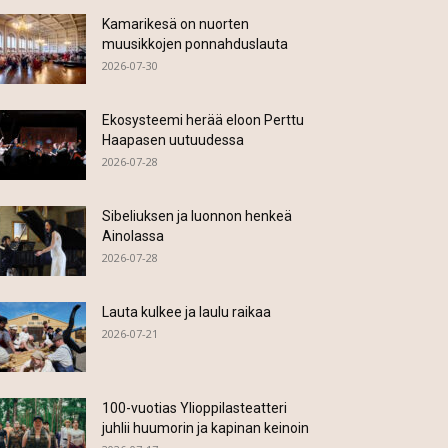
Kamarikesä on nuorten
muusikkojen ponnahduslauta
2026-07-30
Ekosysteemi herää eloon Perttu
Haapasen uutuudessa
2026-07-28
Sibeliuksen ja luonnon henkeä
Ainolassa
2026-07-28
Lauta kulkee ja laulu raikaa
2026-07-21
100-vuotias Ylioppilasteatteri
juhlii huumorin ja kapinan keinoin