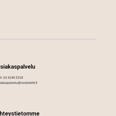
siakaspalvelu
h: 03 4246 5318
iakaspalvelu@rondolehti.fi
hteystietomme