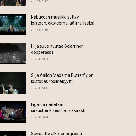
2026-07-17
Nabuccon musiikki syttyy
loistoon, ekoteema jää irralliseksi
2026-07-16
Hiljaisuus huutaa Sciarrinon
oopperassa
2026-07-09
Silja Aallon Madama Butterfly on
loistokas roolidebyytti
2026-07-06
Figaroa naitetaan
sirkushenkisesti ja raikkaasti
2026-07-04
Suvisoitto alkoi energisesti