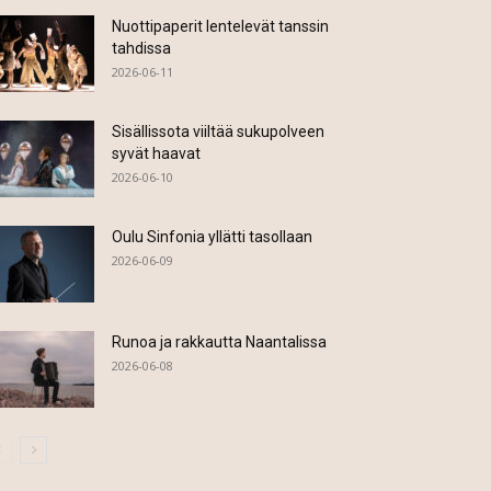
Nuottipaperit lentelevät tanssin
tahdissa
2026-06-11
Sisällissota viiltää sukupolveen
syvät haavat
2026-06-10
Oulu Sinfonia yllätti tasollaan
2026-06-09
Runoa ja rakkautta Naantalissa
2026-06-08