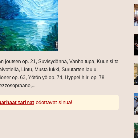
n joutsen op. 21, Suvisydännä, Vanha tupa, Kuun silta
ivotiellä, Lintu, Musta lukki, Surutarten laulu,
ioner op. 63, Yötön yö op. 74, Hyppelihiiri op. 78.
ezzosopraano,...
parhaat tarinat
odottavat sinua!