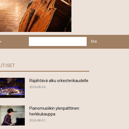
Etsi
UTISET
Räjähtävä alku orkesterikaudelle
2026-08-06
Pianomusiikin ylenpalttinen
herkkukauppa
2026-08-01