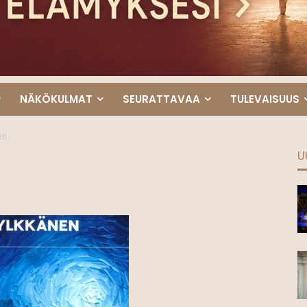
NÄKÖKULMAT
SEURATTAVAA
TULEVAISUUS
en
U