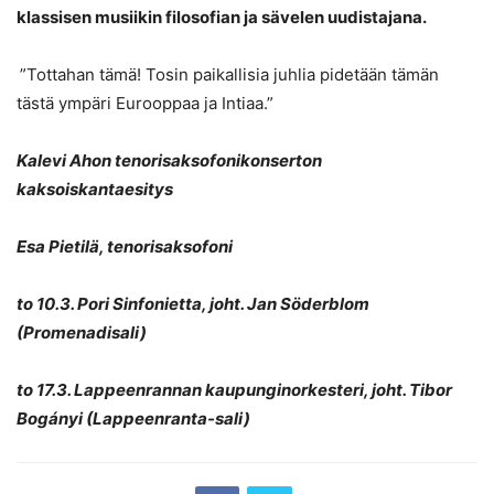
klassisen musiikin filosofian ja sävelen uudistajana.
”Tottahan tämä! Tosin paikallisia juhlia pidetään tämän
tästä ympäri Eurooppaa ja Intiaa.”
Kalevi Ahon tenorisaksofonikonserton
kaksoiskantaesitys
Esa Pietilä, tenorisaksofoni
to 10.3. Pori Sinfonietta, joht. Jan Söderblom
(Promenadisali)
to 17.3. Lappeenrannan kaupunginorkesteri, joht. Tibor
Bogányi (Lappeenranta-sali)