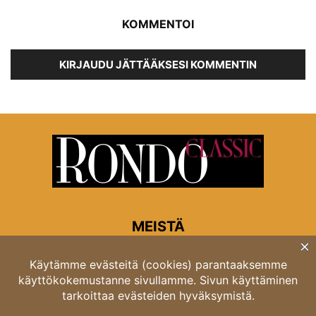
KOMMENTOI
KIRJAUDU JÄTTÄÄKSESI KOMMENTIN
MEISTÄ
Rondon toimitus
Opastinsilta 6A 00520 Helsinki
Asiakaspalvelu: puh. 03 4246 5318
asiakaspalvelu@rondo.fi