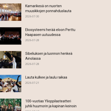
Kamarikesä on nuorten
muusikkojen ponnahduslauta
2026-07-30
Ekosysteemi herää eloon Perttu
Haapasen uutuudessa
2026-07-28
Sibeliuksen ja luonnon henkeä
Ainolassa
2026-07-28
Lauta kulkee ja laulu raikaa
2026-07-21
100-vuotias Ylioppilasteatteri
juhlii huumorin ja kapinan keinoin