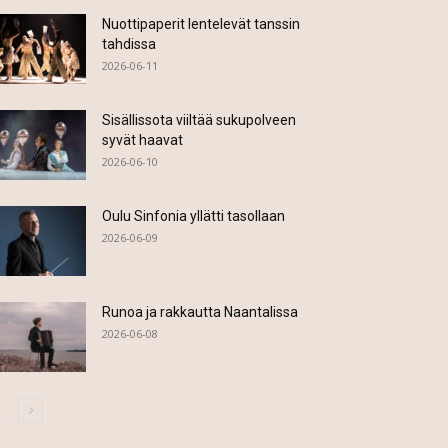
Nuottipaperit lentelevät tanssin
tahdissa
2026-06-11
Sisällissota viiltää sukupolveen
syvät haavat
2026-06-10
Oulu Sinfonia yllätti tasollaan
2026-06-09
Runoa ja rakkautta Naantalissa
2026-06-08