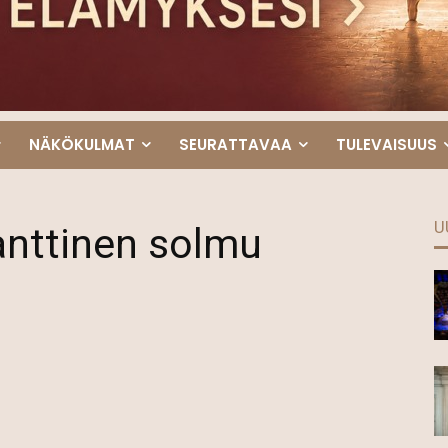
NÄKÖKULMAT
SEURATTAVAA
TULEVAISUUS
U
anttinen solmu