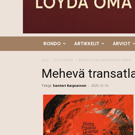
RONDO
ARTIKKELIT
ARVIOT
Jazz
Jazz vanhat
Mehevä transatlanttinen solmu
Mehevä transatl
Tekijä
Santeri Kaipiainen
-
2020-12-16