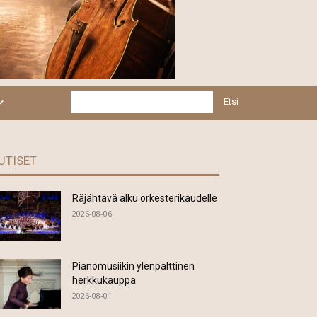
Etsi
UTISET
Räjähtävä alku orkesterikaudelle
2026-08-06
Pianomusiikin ylenpalttinen
herkkukauppa
2026-08-01