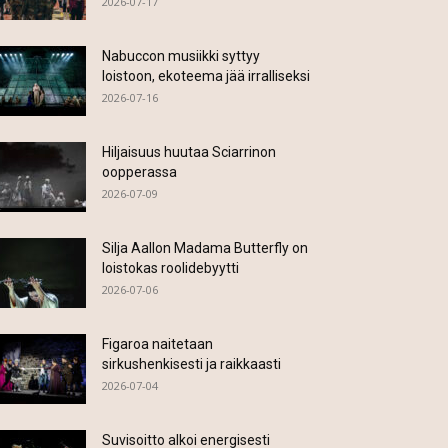
2026-07-17
Nabuccon musiikki syttyy
loistoon, ekoteema jää irralliseksi
2026-07-16
Hiljaisuus huutaa Sciarrinon
oopperassa
2026-07-09
Silja Aallon Madama Butterfly on
loistokas roolidebyytti
2026-07-06
Figaroa naitetaan
sirkushenkisesti ja raikkaasti
2026-07-04
Suvisoitto alkoi energisesti