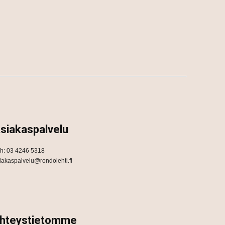
siakaspalvelu
h: 03 4246 5318
iakaspalvelu@rondolehti.fi
hteystietomme