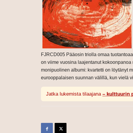
FJRCD005 Pääosin triolla omaa tuotantoaan a
on viime vuosina laajentanut kokoonpanoa n
monipuolinen albumi: kvartetti on löytänyt 
eurooppalaisen suunnan välillä, kun vielä vi
Jatka lukemista tilaajana
– kulttuurin 