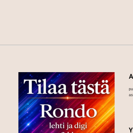
A
pu
as
Y