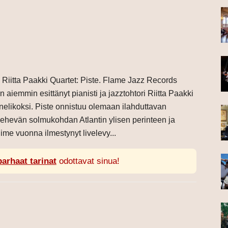
Riitta Paakki Quartet: Piste. Flame Jazz Records
iemmin esittänyt pianisti ja jazztohtori Riitta Paakki
elikoksi. Piste onnistuu olemaan ilahduttavan
mehevän solmukohdan Atlantin ylisen perinteen ja
ime vuonna ilmestynyt livelevy...
parhaat tarinat
odottavat sinua!