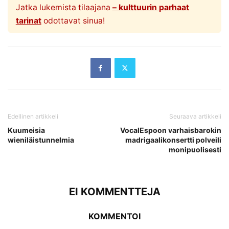
Jatka lukemista tilaajana
– kulttuurin parhaat
tarinat
odottavat sinua!
Edellinen artikkeli
Seuraava artikkeli
Kuumeisia
VocalEspoon varhaisbarokin
wieniläistunnelmia
madrigaalikonsertti polveili
monipuolisesti
EI KOMMENTTEJA
KOMMENTOI