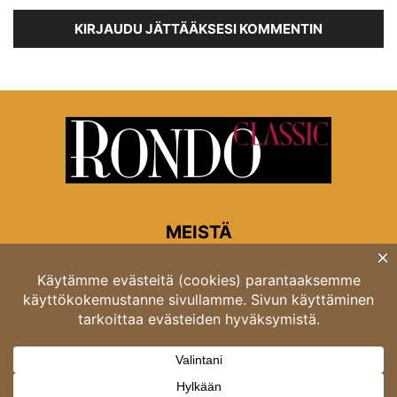
KIRJAUDU JÄTTÄÄKSESI KOMMENTIN
MEISTÄ
Rondon toimitus
Opastinsilta 6A 00520 Helsinki
Asiakaspalvelu: puh. 03 4246 5318
asiakaspalvelu@rondo.fi
Ota meihin yhteyttä:
toimitus@rondo.fi