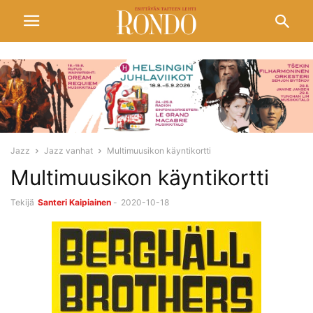
Jazz
Jazz vanhat
Multimuusikon käyntikortti
Multimuusikon käyntikortti
Tekijä
Santeri Kaipiainen
-
2020-10-18