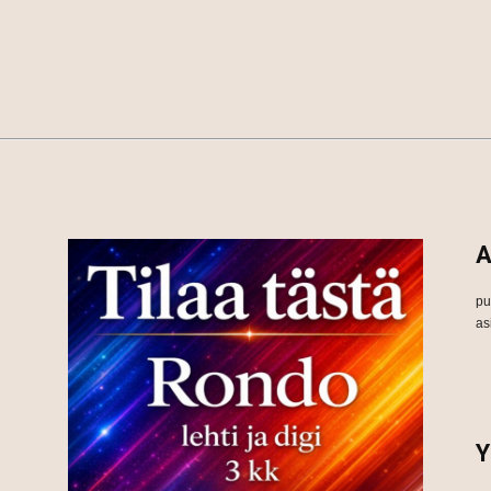
A
pu
as
Y