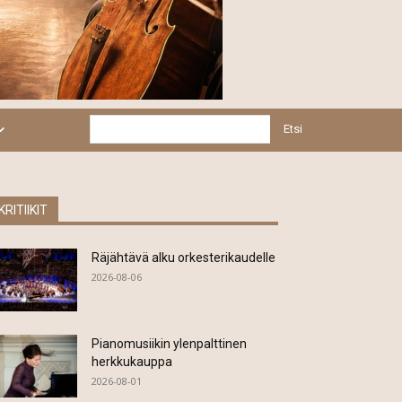
Etsi
KRITIIKIT
Räjähtävä alku orkesterikaudelle
2026-08-06
Pianomusiikin ylenpalttinen
herkkukauppa
2026-08-01