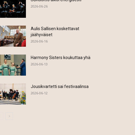
2026-06-26
Aulis Sallisen koskettavat
jäähyväiset
2026-06-16
Harmony Sisters koukuttaa yhä
2026-06-13
Jousikvartetti sai festivaalinsa
2026-06-12