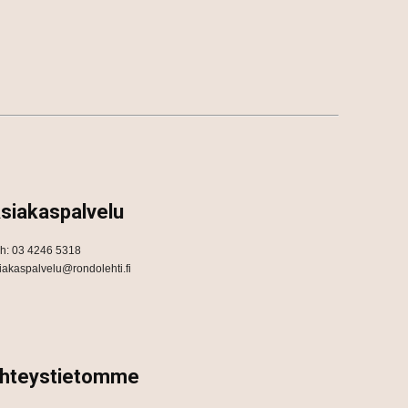
siakaspalvelu
h: 03 4246 5318
iakaspalvelu@rondolehti.fi
hteystietomme