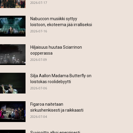
2026-07-17
Nabuccon musiikki syttyy
loistoon, ekoteema jää irralliseksi
2026-07-16
Hiljaisuus huutaa Sciarrinon
oopperassa
2026-07-09
Silja Aallon Madama Butterfly on
loistokas roolidebyytti
2026-07-06
Figaroa naitetaan
sirkushenkisesti ja raikkaasti
2026-07-04
Suvisoitto alkoi energisesti