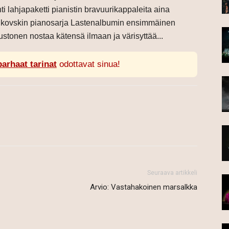
hti lahjapaketti pianistin bravuurikappaleita aina
aikovskin pianosarja Lastenalbumin ensimmäinen
tonen nostaa kätensä ilmaan ja värisyttää...
parhaat tarinat
odottavat sinua!
Seuraava artikkeli
Arvio: Vastahakoinen marsalkka