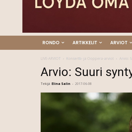
RONDO
ARTIKKELIT
ARVIOT
LIVE-ARVIOT
Konsertti- ja Ooppera-arviot
Arvio: 
Arvio: Suuri syn
Tekijä
Elina Salin
-
2017-06-08