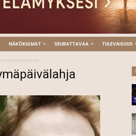
NÄKÖKULMAT
SEURATTAVAA
TULEVAISUUS
Suuri syntymäpäivälahja
tymäpäivälahja