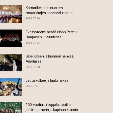
Kamarikesä on nuorten
muusikkojen ponnahduslauta
2026-07-30
Ekosysteemi herää eloon Perttu
Haapasen uutuudessa
2026-07-28
Sibeliuksen ja luonnon henkeä
Ainolassa
2026-07-28
Lauta kulkee ja laulu raikaa
2026-07-21
100-vuotias Ylioppilasteatteri
juhlii huumorin ja kapinan keinoin