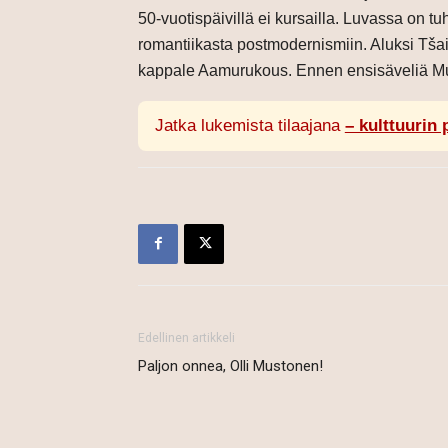
50-vuotispäivillä ei kursailla. Luvassa on tu
romantiikasta postmodernismiin. Aluksi Tš
kappale Aamurukous. Ennen ensisäveliä Mus
Jatka lukemista tilaajana
– kulttuurin 
Edellinen artikkeli
Paljon onnea, Olli Mustonen!