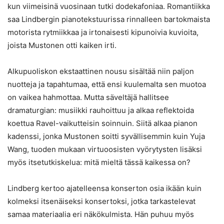
kun viimeisinä vuosinaan tutki dodekafoniaa. Romantiikka
saa Lindbergin pianotekstuurissa rinnalleen bartokmaista
motorista rytmiikkaa ja irtonaisesti kipunoivia kuvioita,
joista Mustonen otti kaiken irti.
Alkupuoliskon ekstaattinen nousu sisältää niin paljon
nuotteja ja tapahtumaa, että ensi kuulemalta sen muotoa
on vaikea hahmottaa. Mutta säveltäjä hallitsee
dramaturgian: musiikki rauhoittuu ja alkaa reflektoida
koettua Ravel-vaikutteisin soinnuin. Siitä alkaa pianon
kadenssi, jonka Mustonen soitti syvällisemmin kuin Yuja
Wang, tuoden mukaan virtuoosisten vyörytysten lisäksi
myös itsetutkiskelua: mitä mieltä tässä kaikessa on?
Lindberg kertoo ajatelleensa konserton osia ikään kuin
kolmeksi itsenäiseksi konsertoksi, jotka tarkastelevat
samaa materiaalia eri näkökulmista. Hän puhuu myös