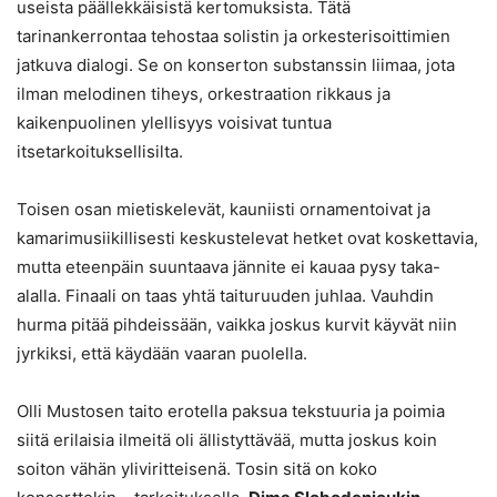
useista päällekkäisistä kertomuksista. Tätä
tarinankerrontaa tehostaa solistin ja orkesterisoittimien
jatkuva dialogi. Se on konserton substanssin liimaa, jota
ilman melodinen tiheys, orkestraation rikkaus ja
kaikenpuolinen ylellisyys voisivat tuntua
itsetarkoituksellisilta.
Toisen osan mietiskelevät, kauniisti ornamentoivat ja
kamarimusiikillisesti keskustelevat hetket ovat koskettavia,
mutta eteenpäin suuntaava jännite ei kauaa pysy taka-
alalla. Finaali on taas yhtä taituruuden juhlaa. Vauhdin
hurma pitää pihdeissään, vaikka joskus kurvit käyvät niin
jyrkiksi, että käydään vaaran puolella.
Olli Mustosen taito erotella paksua tekstuuria ja poimia
siitä erilaisia ilmeitä oli ällistyttävää, mutta joskus koin
soiton vähän yliviritteisenä. Tosin sitä on koko