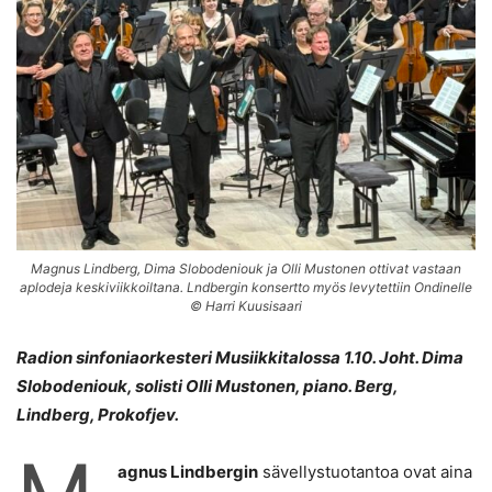
Magnus Lindberg, Dima Slobodeniouk ja Olli Mustonen ottivat vastaan
aplodeja keskiviikkoiltana. Lndbergin konsertto myös levytettiin Ondinelle
© Harri Kuusisaari
Radion sinfoniaorkesteri Musiikkitalossa 1.10. Joht. Dima
Slobodeniouk, solisti Olli Mustonen, piano. Berg,
Lindberg, Prokofjev.
agnus Lindbergin
sävellystuotantoa ovat aina