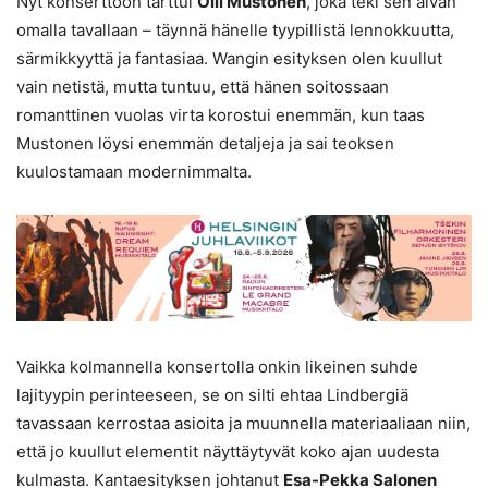
Nyt konserttoon tarttui
Olli Mustonen
, joka teki sen aivan
omalla tavallaan – täynnä hänelle tyypillistä lennokkuutta,
särmikkyyttä ja fantasiaa. Wangin esityksen olen kuullut
vain netistä, mutta tuntuu, että hänen soitossaan
romanttinen vuolas virta korostui enemmän, kun taas
Mustonen löysi enemmän detaljeja ja sai teoksen
kuulostamaan modernimmalta.
Vaikka kolmannella konsertolla onkin likeinen suhde
lajityypin perinteeseen, se on silti ehtaa Lindbergiä
tavassaan kerrostaa asioita ja muunnella materiaaliaan niin,
että jo kuullut elementit näyttäytyvät koko ajan uudesta
kulmasta. Kantaesityksen johtanut
Esa-Pekka Salonen