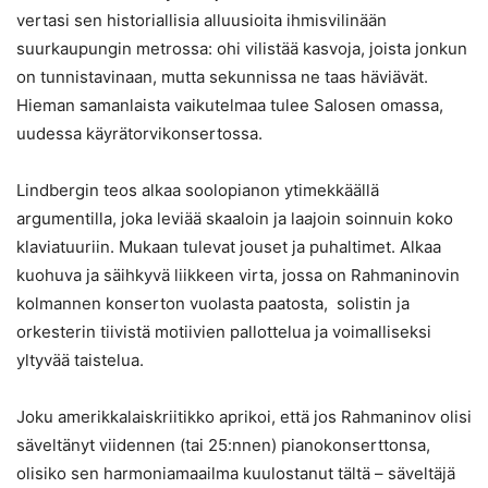
vertasi sen historiallisia alluusioita ihmisvilinään
suurkaupungin metrossa: ohi vilistää kasvoja, joista jonkun
on tunnistavinaan, mutta sekunnissa ne taas häviävät.
Hieman samanlaista vaikutelmaa tulee Salosen omassa,
uudessa käyrätorvikonsertossa.
Lindbergin teos alkaa soolopianon ytimekkäällä
argumentilla, joka leviää skaaloin ja laajoin soinnuin koko
klaviatuuriin. Mukaan tulevat jouset ja puhaltimet. Alkaa
kuohuva ja säihkyvä liikkeen virta, jossa on Rahmaninovin
kolmannen konserton vuolasta paatosta, solistin ja
orkesterin tiivistä motiivien pallottelua ja voimalliseksi
yltyvää taistelua.
Joku amerikkalaiskriitikko aprikoi, että jos Rahmaninov olisi
säveltänyt viidennen (tai 25:nnen) pianokonserttonsa,
olisiko sen harmoniamaailma kuulostanut tältä – säveltäjä