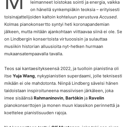
M
leimanneet loistokas sointi ja energia, vaikka
on hänellä synkempiäkin teoksia – erityisesti
toisinajattelijoiden kaltoin kohteluun perustuva
Accused
.
Kolmas pianokonsertto syntyi heti koronapandemian
jälkeen, mutta mitään ajankohtaan viittaavaa siinä ei ole. Se
on Lindbergin konsertoista virtuoosisin ja sulauttaa
musiikin historian alluusioita nyt-hetken hurmaan
mukaansatempaavalla tavalla.
Teos sai kantaesitykseensä 2022, ja tuolloin pianistina oli
itse
Yuja Wang
, nykypianistien superdaami, jolle teknisesti
mikään ei ole mahdotonta. Niinpä Lindberg sävelsi hänen
taidoistaan inspiroituneena massiivisen järkäleen, joka
imee sisäänsä
Rahmaninovin
,
Bartókin
ja
Ravelin
pianokonserttojen ja monen muun klassikon perinnettä ja
koettelee pianistisuuden rajoja.