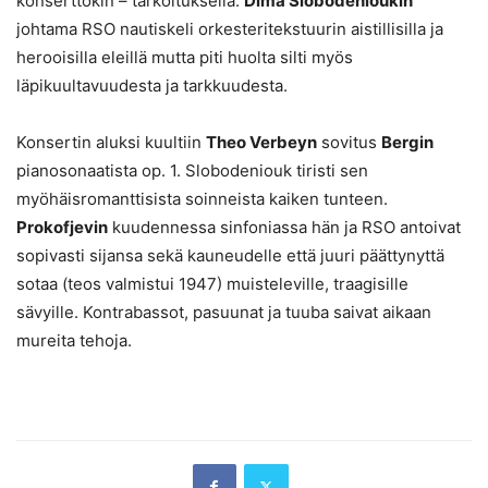
konserttokin – tarkoituksella.
Dima Slobodenioukin
johtama RSO nautiskeli orkesteritekstuurin aistillisilla ja
herooisilla eleillä mutta piti huolta silti myös
läpikuultavuudesta ja tarkkuudesta.
Konsertin aluksi kuultiin
Theo Verbeyn
sovitus
Bergin
pianosonaatista op. 1. Slobodeniouk tiristi sen
myöhäisromanttisista soinneista kaiken tunteen.
Prokofjevin
kuudennessa sinfoniassa hän ja RSO antoivat
sopivasti sijansa sekä kauneudelle että juuri päättynyttä
sotaa (teos valmistui 1947) muisteleville, traagisille
sävyille. Kontrabassot, pasuunat ja tuuba saivat aikaan
mureita tehoja.