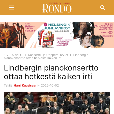
LIVE-ARVIOT
Konsertti- ja Ooppera-arviot
Lindbergin
pianokonsertto ottaa hetkestä kaiken irti
Lindbergin pianokonsertto
ottaa hetkestä kaiken irti
Tekijä
Harri Kuusisaari
-
2025-10-02