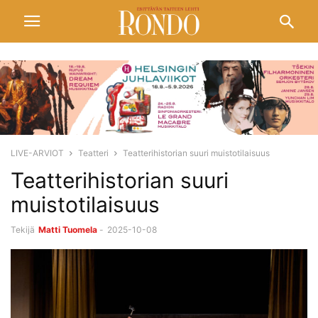
LIVE-ARVIOT
Teatteri
Teatterihistorian suuri muistotilaisuus
Teatterihistorian suuri
muistotilaisuus
Tekijä
Matti Tuomela
-
2025-10-08