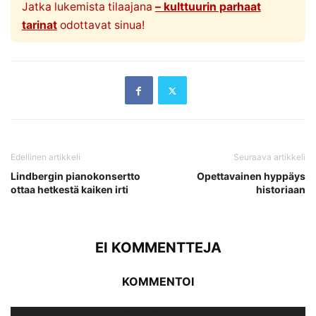
Jatka lukemista tilaajana
– kulttuurin parhaat
tarinat
odottavat sinua!
Edellinen artikkeli
Seuraava artikkeli
Lindbergin pianokonsertto
Opettavainen hyppäys
ottaa hetkestä kaiken irti
historiaan
EI KOMMENTTEJA
KOMMENTOI