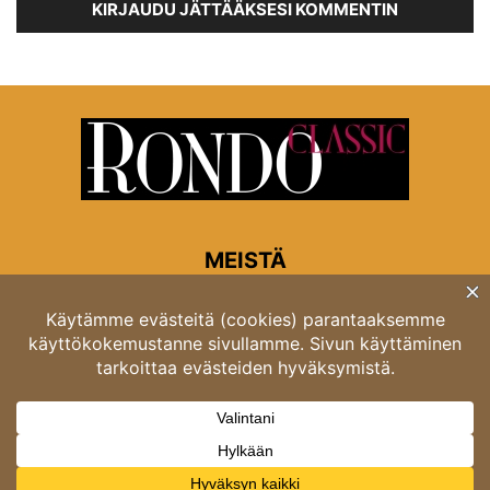
KIRJAUDU JÄTTÄÄKSESI KOMMENTIN
MEISTÄ
Rondon toimitus
Opastinsilta 6A 00520 Helsinki
Asiakaspalvelu: puh. 03 4246 5318
asiakaspalvelu@rondo.fi
Ota meihin yhteyttä:
toimitus@rondo.fi