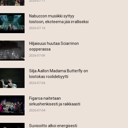
2026-07-17
Nabuccon musiikki syttyy
loistoon, ekoteema jää irralliseksi
2026-07-16
Hiljaisuus huutaa Sciarrinon
oopperassa
2026-07-09
Silja Aallon Madama Butterfly on
loistokas roolidebyytti
2026-07-06
Figaroa naitetaan
sirkushenkisesti ja raikkaasti
2026-07-04
Suvisoitto alkoi energisesti