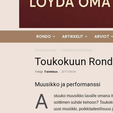
RONDO
ARTIKKELIT
ARVIOT
Uncategorized
Toukokuun Rondossa
Toukokuun Rond
Tekijä
Toimitus
-
2017-04-04
Muusikko ja performanssi
A
stuuko muusikko lavalle omana itse
soittimen suhde kehoon? Toukoku
uusi musiikki, poikkitaiteellisuus 