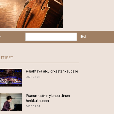
Etsi
UTISET
Räjähtävä alku orkesterikaudelle
2026-08-06
Pianomusiikin ylenpalttinen
herkkukauppa
2026-08-01