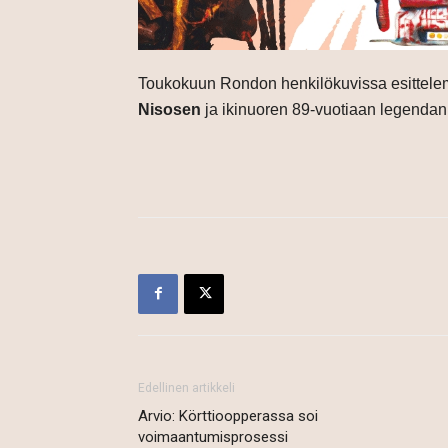
Toukokuun Rondon henkilökuvissa esittele
Nisosen
ja ikinuoren 89-vuotiaan legenda
Edellinen artikkeli
Arvio: Körttioopperassa soi
voimaantumisprosessi