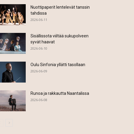
Nuottipaperit lentelevät tanssin
tahdissa
2026-06-11
Sisällissota viiltää sukupolveen
syvät haavat
2026-06-10
Oulu Sinfonia yllätti tasollaan
2026-06-09
Runoa ja rakkautta Naantalissa
2026-06-08