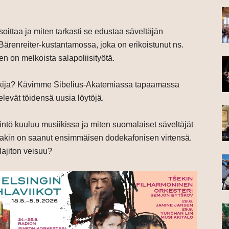
soittaa ja miten tarkasti se edustaa säveltäjän
renreiter-kustantamossa, joka on erikoistunut ns.
inen on melkoista salapoliisityötä.
utkija? Kävimme Sibelius-Akatemiassa tapaamassa
ttelevät töidensä uusia löytöjä.
intö kuuluu musiikissa ja miten suomalaiset säveltäjät
irjakin on saanut ensimmäisen dodekafonisen virtensä.
lajiton veisuu?