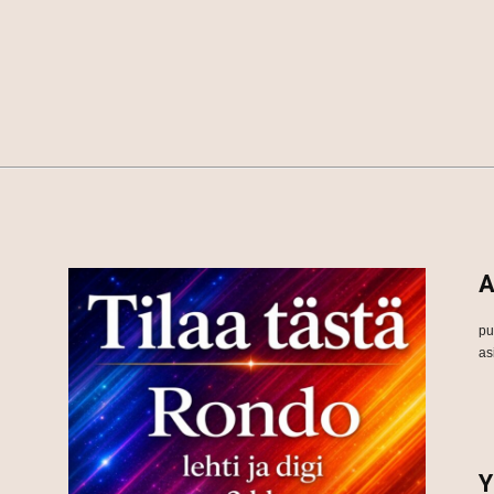
A
pu
as
Y