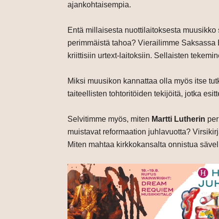
ajankohtaisempia.
Entä millaisesta nuottilaitoksesta muusikko 
perimmäistä tahoa? Vierailimme Saksassa Bä
kriittisiin urtext-laitoksiin. Sellaisten tekem
Miksi muusikon kannattaa olla myös itse t
taiteellisten tohtoritöiden tekijöitä, jotka esi
Selvitimme myös, miten
Martti Lutherin
per
muistavat reformaation juhlavuotta? Virsik
Miten mahtaa kirkkokansalta onnistua sävel