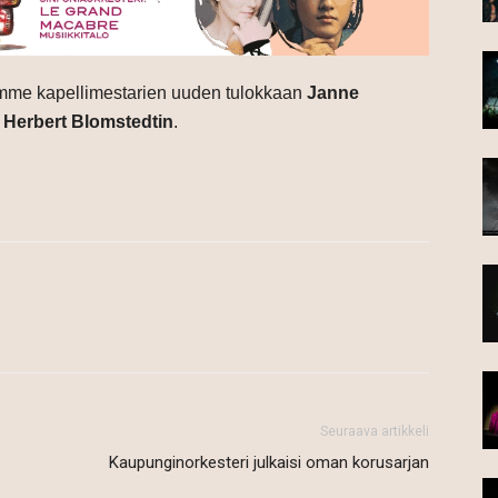
mme kapellimestarien uuden tulokkaan
Janne
n
Herbert Blomstedtin
.
Seuraava artikkeli
Kaupunginorkesteri julkaisi oman korusarjan