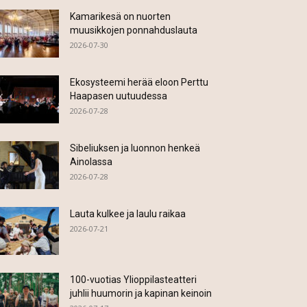
Kamarikesä on nuorten
muusikkojen ponnahduslauta
2026-07-30
Ekosysteemi herää eloon Perttu
Haapasen uutuudessa
2026-07-28
Sibeliuksen ja luonnon henkeä
Ainolassa
2026-07-28
Lauta kulkee ja laulu raikaa
2026-07-21
100-vuotias Ylioppilasteatteri
juhlii huumorin ja kapinan keinoin