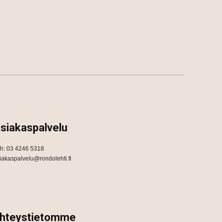
siakaspalvelu
h: 03 4246 5318
iakaspalvelu@rondolehti.fi
hteystietomme