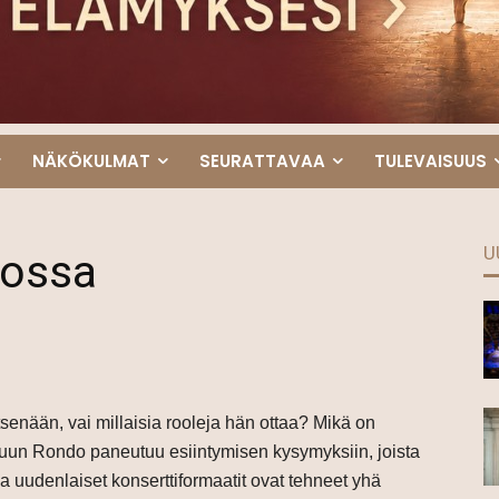
NÄKÖKULMAT
SEURATTAVAA
TULEVAISUUS
U
ossa
nään, vai millaisia rooleja hän ottaa? Mikä on
un Rondo paneutuu esiintymisen kysymyksiin, joista
ja uudenlaiset konserttiformaatit ovat tehneet yhä