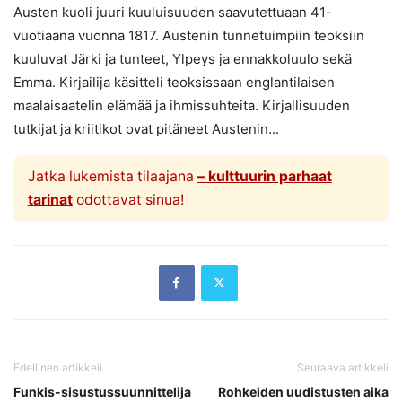
Austen kuoli juuri kuuluisuuden saavutettuaan 41-
vuotiaana vuonna 1817. Austenin tunnetuimpiin teoksiin
kuuluvat Järki ja tunteet, Ylpeys ja ennakkoluulo sekä
Emma. Kirjailija käsitteli teoksissaan englantilaisen
maalaisaatelin elämää ja ihmissuhteita. Kirjallisuuden
tutkijat ja kriitikot ovat pitäneet Austenin...
Jatka lukemista tilaajana
– kulttuurin parhaat
tarinat
odottavat sinua!
Edellinen artikkeli
Seuraava artikkeli
Funkis-sisustussuunnittelija
Rohkeiden uudistusten aika