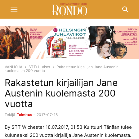
VANHOJA
STT: Uutiset
Rakastetun kirjailijan Jane Austenin
kuolemasta 200 vuotta
Rakastetun kirjailijan Jane
Austenin kuolemasta 200
vuotta
Tekijä
Toimitus
-
2017-07-18
By STT Wichester 18.07.2017, 01:53 Kulttuuri Tänään tulee
kuluneeksi 200 vuotta kirjailija Jane Austenin kuolemasta.