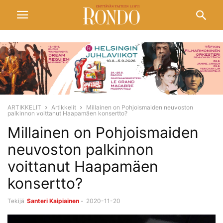
ARTIKKELIT
Artikkelit
Millainen on Pohjoismaiden neuvoston
palkinnon voittanut Haapamäen konsertto?
Millainen on Pohjoismaiden
neuvoston palkinnon
voittanut Haapamäen
konsertto?
Tekijä
Santeri Kaipiainen
-
2020-11-20