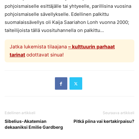
pohjoismaiselle esittäjälle tai yhtyeelle, parillisina vuosina
pohjoismaiselle sävellykselle. Edellinen palkittu
suomalaissävellys oli Kaija Saariahon Lonh vuonna 2000;
taiteilijoista tällä vuosituhannella on palkittu...
Jatka lukemista tilaajana
– kulttuurin parhaat
tarinat
odottavat sinua!
Edellinen artikkeli
Seuraava artikkeli
Sibelius-Akatemian
Pitkä piina vai kertakirpaisu?
dekaaniksi Emilie Gardberg