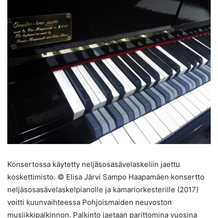
Konsertossa käytetty neljäsosasävelaskeliin jaettu
koskettimisto. © Elisa Järvi Sampo Haapamäen konsertto
neljäsosasävelaskelpianolle ja kamariorkesterille (2017)
voitti kuunvaihteessa Pohjoismaiden neuvoston
musiikkipalkinnon. Palkinto jaetaan parittomina vuosina