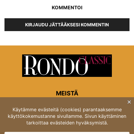
KOMMENTOI
KIRJAUDU JÄTTÄÄKSESI KOMMENTIN
MEISTÄ
Rondon toimitus
Opastinsilta 6A 00520 Helsinki
Asiakaspalvelu: puh. 03 4246 5318
asiakaspalvelu@rondo.fi