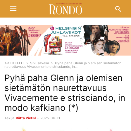
ARTIKKELIT
Sivusäveliä
Pyhä paha Glenn ja olemisen sietämätön
naurettavuus Vivacemente e strisciando, in...
Pyhä paha Glenn ja olemisen
sietämätön naurettavuus
Vivacemente e strisciando, in
modo kafkiano (*)
Tekijä
Riitta Pietilä
-
2025-06-11