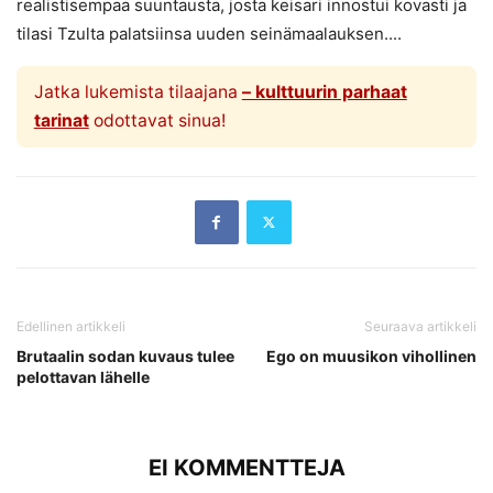
realistisempaa suuntausta, josta keisari innostui kovasti ja
tilasi Tzulta palatsiinsa uuden seinämaalauksen....
Jatka lukemista tilaajana
– kulttuurin parhaat
tarinat
odottavat sinua!
Edellinen artikkeli
Seuraava artikkeli
Brutaalin sodan kuvaus tulee
Ego on muusikon vihollinen
pelottavan lähelle
EI KOMMENTTEJA