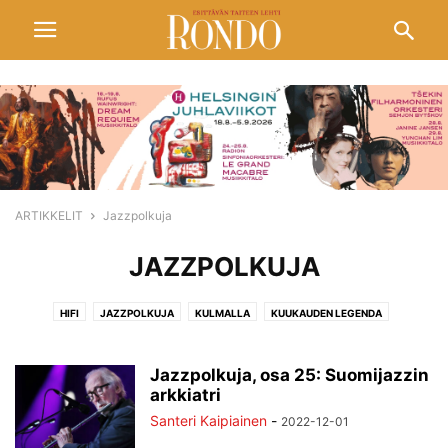
ARTIKKELIT
Jazzpolkuja
JAZZPOLKUJA
HIFI
JAZZPOLKUJA
KULMALLA
KUUKAUDEN LEGENDA
PELIMANNIMUOTOKUVIA
POPULAARITAIDETTA
SIVUSÄVELIÄ
SIVUSILMIN
TANSSIN KASVOT
VIDEOITA
Jazzpolkuja, osa 25: Suomijazzin
arkkiatri
Santeri Kaipiainen
-
2022-12-01