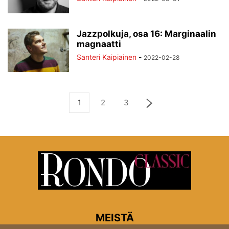
Jazzpolkuja, osa 16: Marginaalin
magnaatti
Santeri Kaipiainen
-
2022-02-28
1
2
3
MEISTÄ