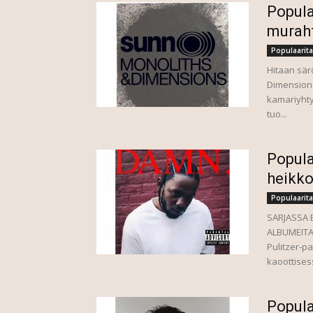
Popula
murah
Populaarita
Hitaan sär
Dimensions
kamariyht
tuo...
Popula
heikk
Populaarita
SARJASSA 
ALBUMEITA
Pulitzer-p
kaoottises
Popula