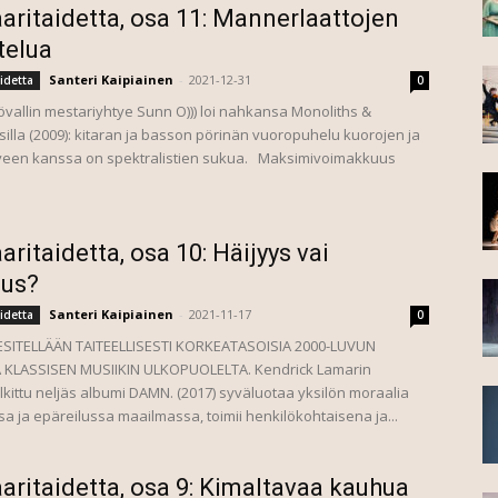
aritaidetta, osa 11: Mannerlaattojen
telua
Santeri Kaipiainen
-
2021-12-31
idetta
0
övallin mestariyhtye Sunn O))) loi nahkansa Monoliths &
illa (2009): kitaran ja basson pörinän vuoropuhelu kuorojen ja
yeen kanssa on spektralistien sukua. Maksimivoimakkuus
aritaidetta, osa 10: Häijyys vai
ous?
Santeri Kaipiainen
-
2021-11-17
idetta
0
ESITELLÄÄN TAITEELLISESTI KORKEATASOISIA 2000-LUVUN
 KLASSISEN MUSIIKIN ULKOPUOLELTA. Kendrick Lamarin
alkittu neljäs albumi DAMN. (2017) syväluotaa yksilön moraalia
sa ja epäreilussa maailmassa, toimii henkilökohtaisena ja...
aritaidetta, osa 9: Kimaltavaa kauhua