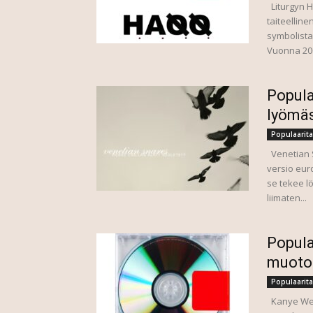
Liturgyn H.
taiteellin
symbolista
Vuonna 200
Popula
lyömäs
Populaarita
Venetian S
versio euro
se tekee lö
liimaten...
Popula
muoto
Populaarita
Kanye West