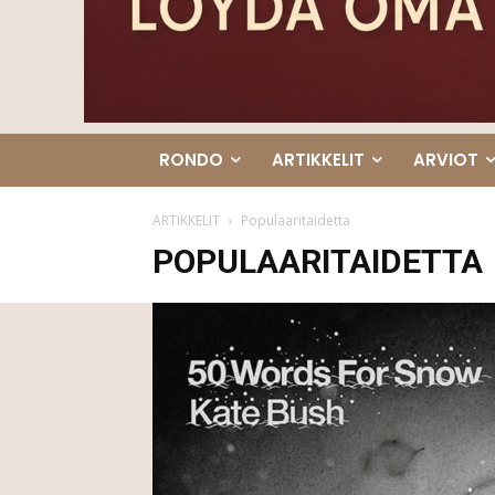
RONDO
ARTIKKELIT
ARVIOT
ARTIKKELIT
Populaaritaidetta
POPULAARITAIDETTA