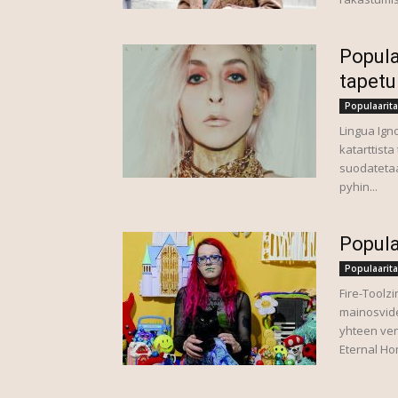
Popula
tapetu
Populaarita
Lingua Ign
katarttista
suodatetaa
pyhin...
Popula
Populaarita
Fire-Toolzi
mainosvide
yhteen ven
Eternal Ho