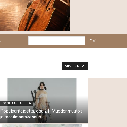
Etsi
VIIMEISIN
POPULAARITAIDETTA
Populaaritaidetta, osa 21: Muodonmuutos
ja maailmanrakennus