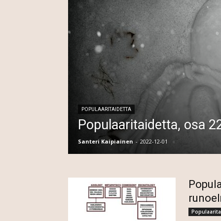
POPULAARITAIDETTA
Populaaritaidetta, osa 22:
Santeri Kaipiainen
-
2022-12-01
Popula
runoe
Populaarita