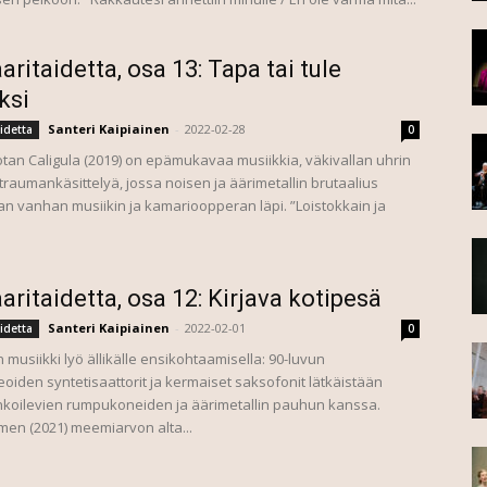
aritaidetta, osa 13: Tapa tai tule
ksi
Santeri Kaipiainen
-
2022-02-28
idetta
0
otan Caligula (2019) on epämukavaa musiikkia, väkivallan uhrin
 traumankäsittelyä, jossa noisen ja äärimetallin brutaalius
n vanhan musiikin ja kamarioopperan läpi. ”Loistokkain ja
aritaidetta, osa 12: Kirjava kotipesä
Santeri Kaipiainen
-
2022-02-01
idetta
0
n musiikki lyö ällikälle ensikohtaamisella: 90-luvun
oiden syntetisaattorit ja kermaiset saksofonit lätkäistään
koilevien rumpukoneiden ja äärimetallin pauhun kanssa.
men (2021) meemiarvon alta...