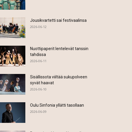
Jousikvartetti sai festivaalinsa
2026-06-12
Nuottipaperit lentelevät tanssin
tahdissa
2026-06-11
Sisällissota viiltää sukupolveen
syvät haavat
2026-06-10
Oulu Sinfonia yllätti tasollaan
2026-06-09