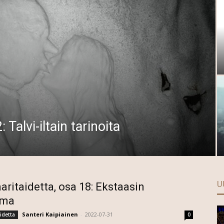
 Talvi-iltain tarinoita
U
aritaidetta, osa 18: Ekstaasin
lma
Santeri Kaipiainen
-
2022-07-31
idetta
0