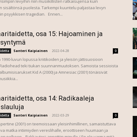
isimpiin levyihin niin musiikillisten ratkaisujensa kuin
n sisältönsä puolesta. Tarkempi kuuntelu paljastaa levyn
in psyykkisen tragedian. Ennen...
aritaidetta, osa 15: Hajoaminen ja
nsyntymä
Santeri Kaipiainen
-
2022-04-28
idetta
0
1990-luvun lopussa kriitikoiden ja yleisön jättisuosioon
e Radiohead teki tiukan suunnanmuutoksen. Samoista sessioista
albumisisarukset Kid A (2000) ja Amnesiac (2001) tönäisivät
siikkia...
aritaidetta, osa 14: Radikaaleja
slauluja
Santeri Kaipiainen
-
2022-03-29
idetta
0
spertine (2001) on teemoissaan yleisinhimillinen, samaistuttava
ava matka intiimiyden vereslihalle, eroottiseen huumaan ja
en pelkoon. Rakkautesi annettiin minulle / En ole varma mitä...