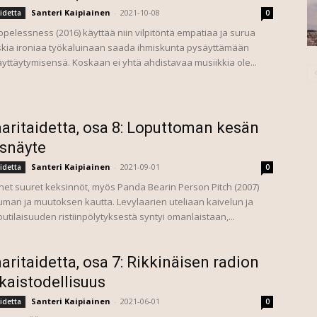
Santeri Kaipiainen
-
2021-10-08
idetta
0
pelessness (2016) käyttää niin vilpitöntä empatiaa ja surua
skia ironiaa työkaluinaan saada ihmiskunta pysäyttämään
yttäytymisensä. Koskaan ei yhtä ahdistavaa musiikkia ole...
aritaidetta, osa 8: Loputtoman kesän
snäyte
Santeri Kaipiainen
-
2021-09-01
idetta
0
t suuret keksinnöt, myös Panda Bearin Person Pitch (2007)
tuman ja muutoksen kautta. Levylaarien uteliaan kaivelun ja
utilaisuuden ristiinpölytyksestä syntyi omanlaistaan,...
aritaidetta, osa 7: Rikkinäisen radion
kaistodellisuus
Santeri Kaipiainen
-
2021-06-01
idetta
0