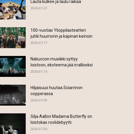
Lauta kulkee ja laulu raikaa
2026-07-21
100-vuotias Ylioppilasteatteri
juhlii huumorin ja kapinan keinoin
2026-07-17
Nabuccon musiikki syttyy
loistoon, ekoteema jää irralliseksi
2026-07-16
Hiljaisuus huutaa Sciarrinon
oopperassa
2026-07-09
Silja Aallon Madama Butterfly on
loistokas roolidebyytti
2026-07-06