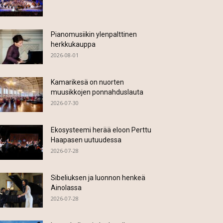
Pianomusiikin ylenpalttinen
herkkukauppa
2026-08-01
Kamarikesä on nuorten
muusikkojen ponnahduslauta
2026-07-30
Ekosysteemi herää eloon Perttu
Haapasen uutuudessa
2026-07-28
Sibeliuksen ja luonnon henkeä
Ainolassa
2026-07-28