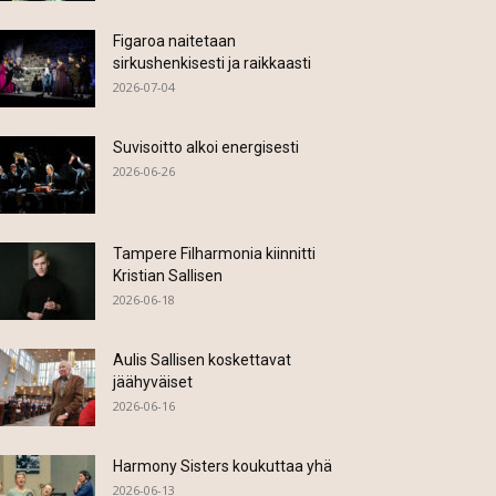
Figaroa naitetaan
sirkushenkisesti ja raikkaasti
2026-07-04
Suvisoitto alkoi energisesti
2026-06-26
Tampere Filharmonia kiinnitti
Kristian Sallisen
2026-06-18
Aulis Sallisen koskettavat
jäähyväiset
2026-06-16
Harmony Sisters koukuttaa yhä
2026-06-13