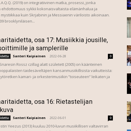
A.Q.Q. (2019) on integratiivinen matka, prosessi, jonka
en ehdottomuus sykkii kokonaisvaltaista elämänhalua ja
 mystiikkaa kuin Skrjabinin ja Messiaenin väriloisto aikoinaan.
9 brooklyniläisen...
aritaidetta, osa 17: Musiikkia jousille,
oittimille ja samplerille
Santeri Kaipiainen
-
2022-06-28
idetta
0
naresin Rossz czillag alatt született (2005) on käänteinen
oppalaisten taidesäveltäjien kansanmusiikillisista vaikutteista:
ytöretken kamari- ja orkesterimusiikin ”toiseuteen” leikaten ja
aritaidetta, osa 16: Rietastelijan
kuva
Santeri Kaipiainen
-
2022-06-01
idetta
0
in Yeezus (2013) kuuluu 2010-luvun musiikillisen valtavirran