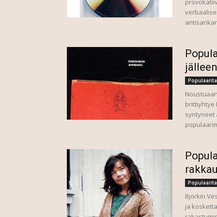
provokatiiv
verbaalise
antisankar
Popula
jällee
Populaarita
Noustuaan 
brittiyhty
syntyneet 
populaarimu
Popula
rakkau
Populaarita
Björkin Ve
ja koskett
rakastumis