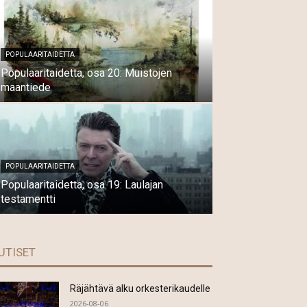
POPULAARITAIDETTA
Populaaritaidetta, osa 20: Muistojen
maantiede
POPULAARITAIDETTA
Populaaritaidetta, osa 19: Laulajan
testamentti
UTISET
Räjähtävä alku orkesterikaudelle
2026-08-06