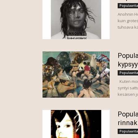
Populaarita
Anohnin Ho
kuin grote
tuhoava kä
Popula
kypsyy
Populaarita
Kuten mone
syntyi sat
kesäisen jo
Popula
rinnak
Populaarita