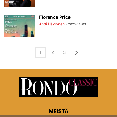
Florence Price
Antti Häyrynen
-
2025-11-03
1
2
3
MEISTÄ