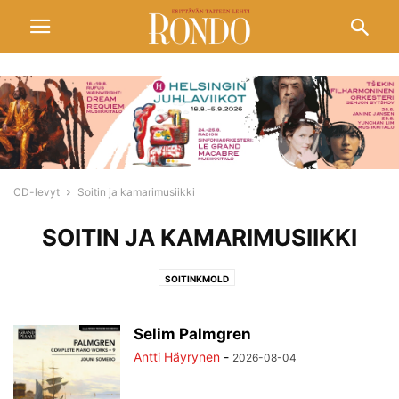
CD-levyt
Soitin ja kamarimusiikki
SOITIN JA KAMARIMUSIIKKI
SOITINKMOLD
Selim Palmgren
Antti Häyrynen
-
2026-08-04