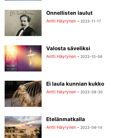
TILAAJILLE
UUTISKIRJE
VANHOJA
VIDEOT
VIVACLASSICA
Onnellisten laulut
VUOSIKERTA
YHTEYSTIEDOT
Antti Häyrynen
-
2023-11-17
Valosta säveliksi
Antti Häyrynen
-
2023-10-06
Ei laula kunnian kukko
Antti Häyrynen
-
2023-08-30
Etelänmatkalla
Antti Häyrynen
-
2023-06-14