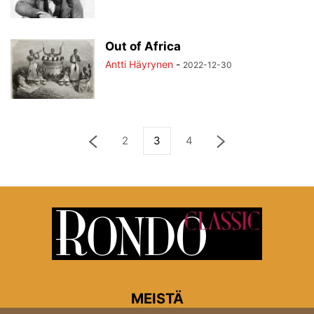
Out of Africa
Antti Häyrynen
-
2022-12-30
2
3
4
MEISTÄ