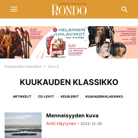
Kuukauden klassikko
Sivu 3
KUUKAUDEN KLASSIKKO
ARTIKKELIT
CD-LEVYT
KESÄLEIRIT
KUUKAUDEN KLASSIKKO
MAKSULLISET
MUSIIKKITIETOA
NÄKEMYKSIÄ
NETTIARTIKKELIT
ORKESTERIT
PÄIVÄN PÄHKINÄ
PIIRTÄJÄT
RAJAMAILLA
RONDO
Menneisyyden kuva
RONDO ARVIOI
RONDO-LEHTI
RONDOCD
Antti Häyrynen
-
2023-12-29
SEURAAVASSA NUMEROSSA
SIBELIUS 150
SISÄLLYSLUETTELO
SUOSITUKSET
TÄMÄPÄIVÄ
TÄMÄPÄIVÄ
TEKNIIKKA
TIETO