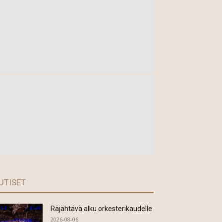
UTISET
Räjähtävä alku orkesterikaudelle
2026-08-06