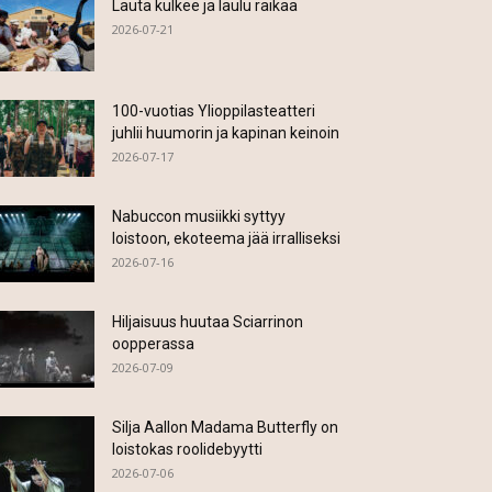
Lauta kulkee ja laulu raikaa
2026-07-21
100-vuotias Ylioppilasteatteri
juhlii huumorin ja kapinan keinoin
2026-07-17
Nabuccon musiikki syttyy
loistoon, ekoteema jää irralliseksi
2026-07-16
Hiljaisuus huutaa Sciarrinon
oopperassa
2026-07-09
Silja Aallon Madama Butterfly on
loistokas roolidebyytti
2026-07-06