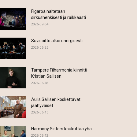
Figaroa naitetaan
sirkushenkisesti ja raikkaasti
2026-07-04
Suvisoitto alkoi energisesti
2026-06-26
Tampere Filharmonia kiinnitti
Kristian Sallisen
2026-06-18
Aulis Sallisen koskettavat
jäähyväiset
2026-06-16
Harmony Sisters koukuttaa yhä
2026-06-13