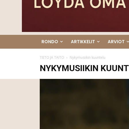
RONDO
ARTIKKELIT
ARVIOT
TIETO JA TAITO
Nykymusiikin kuuntelu
NYKYMUSIIKIN KUUN