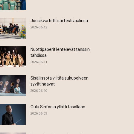
Jousikvartetti sai festivaalinsa
2026-06-12
Nuottipaperit lentelevät tanssin
tahdissa
2026-06-11
Sisällissota viiltää sukupolveen
syvät haavat
2026-06-10
Oulu Sinfonia yllätti tasollaan
2026-06-09