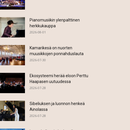
Pianomusiikin ylenpalttinen
herkkukauppa
2026-08-01
Kamarikesä on nuorten
muusikkojen ponnahduslauta
2026-07-30
Ekosysteemi herää eloon Perttu
Haapasen uutuudessa
2026-07-28
Sibeliuksen ja luonnon henkeä
Ainolassa
2026-07-28