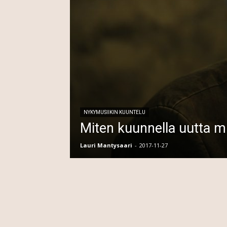
NYKYMUSIIKIN KUUNTELU
Miten kuunnella uutta m
Lauri Mantysaari
-
2017-11-27