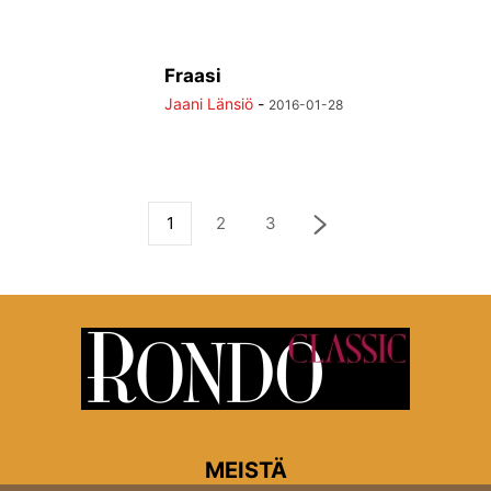
Fraasi
Jaani Länsiö
-
2016-01-28
1
2
3
MEISTÄ