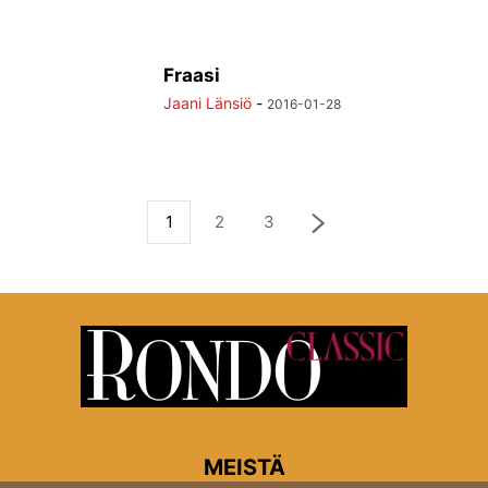
Fraasi
Jaani Länsiö
-
2016-01-28
1
2
3
MEISTÄ